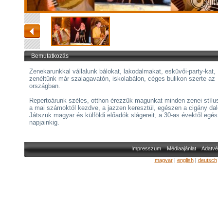
Bemutatkozás
Zenekarunkkal vállalunk bálokat, lakodalmakat, esküvői-party-kat,
zenéltünk már szalagavatón, iskolabálon, céges bulikon szerte az
országban.
Repertoárunk széles, otthon érezzük magunkat minden zenei stílu
a mai számoktól kezdve, a jazzen keresztül, egészen a cigány dal
Játszuk magyar és külföldi előadók slágereit, a 30-as évektől egé
napjainkig.
Impresszum
Médiaajánlat
Adatvé
magyar
|
english
|
deutsch