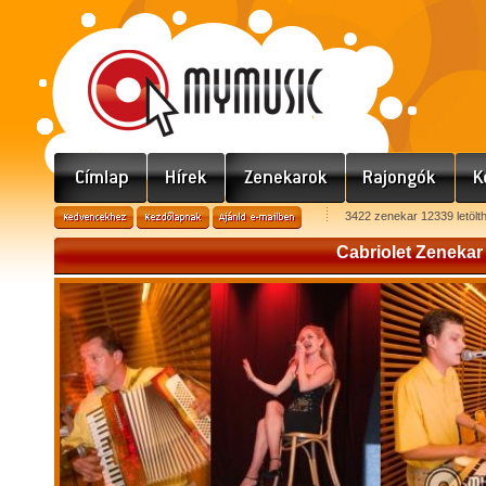
3422 zenekar 12339 letölt
Cabriolet Zenekar