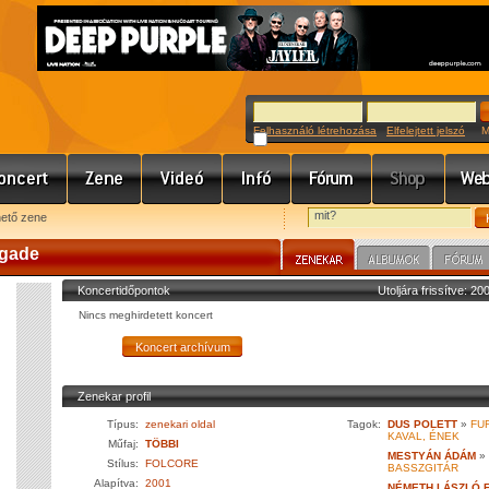
Felhasználó létrehozása
Elfelejtett jelszó
Meg
hető zene
igade
Koncertidőpontok
Utoljára frissítve: 2
Nincs meghirdetett koncert
Zenekar profil
Típus:
zenekari oldal
Tagok:
DUS POLETT
»
FUR
KAVAL, ÉNEK
Műfaj:
TÖBBI
MESTYÁN ÁDÁM
»
Stílus:
FOLCORE
BASSZGITÁR
Alapítva:
2001
NÉMETH LÁSZLÓ 