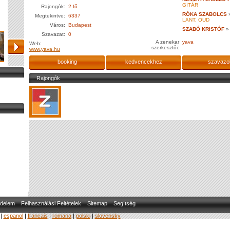
GITÁR
Rajongók:
2 fő
RÓKA SZABOLCS
Megtekintve:
6337
LANT, OUD
Város:
Budapest
SZABÓ KRISTÓF
»
Szavazat:
0
A zenekar
yava
Web:
szerkesztői:
www.yava.hu
booking
kedvencekhez
szavazo
Rajongók
delem
Felhasználási Feltételek
Sitemap
Segítség
|
espanol
|
francais
|
romana
|
polski
|
slovensky