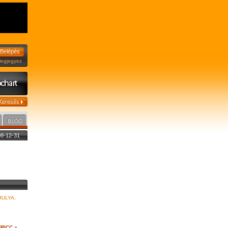
jegyez
008-12-31
ULYA,
FRICC
»