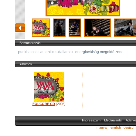
Bemutatkozás
punkba oltott autentikus dallamok. energiaválság megoldó zene.
Albumok
FOLCORE CD
(2008)
Impresszum
Médiaajánlat
Adatvé
magyar
|
english
|
deutsch