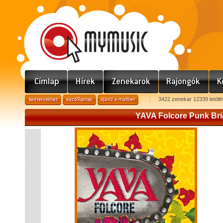
3422 zenekar 12339 letölt
YAVA Folcore Punk Br