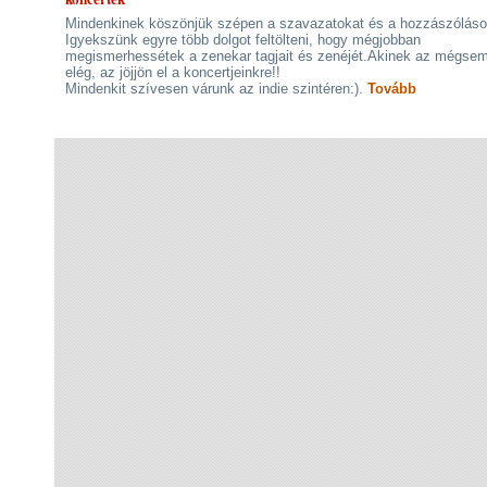
Mindenkinek köszönjük szépen a szavazatokat és a hozzászóláso
Igyekszünk egyre több dolgot feltölteni, hogy mégjobban
megismerhessétek a zenekar tagjait és zenéjét.Akinek az mégsem
elég, az jöjjön el a koncertjeinkre!!
Mindenkit szívesen várunk az indie szintéren:).
Tovább