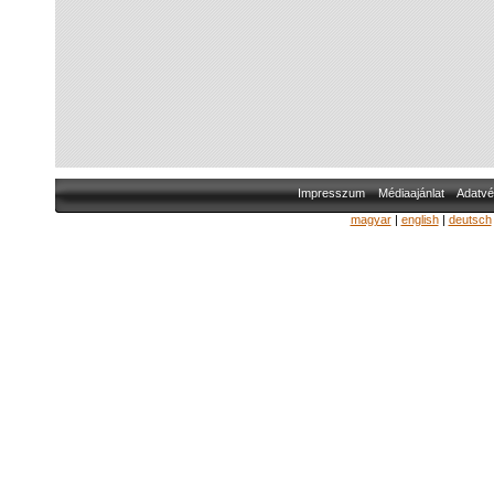
Impresszum
Médiaajánlat
Adatvé
magyar
|
english
|
deutsch