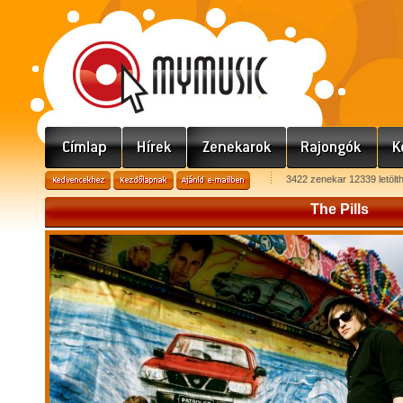
3422 zenekar 12339 letölt
The Pills