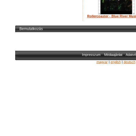
Rollercoaster - Blue River Mus
Bemutatkozás
Impresszum
Médiaajánlat
Adatvé
magyar
|
english
|
deutsch