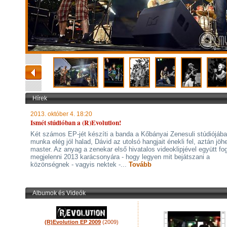
Hírek
2013. október 4. 18:20
Ismét stúdióban a (R)Evolution!
Két számos EP-jét készíti a banda a Kőbányai Zenesuli stúdiójába
munka elég jól halad, Dávid az utolsó hangjait énekli fel, aztán jöh
master. Az anyag a zenekar első hivatalos videoklipjével együtt fo
megjelenni 2013 karácsonyára - hogy legyen mit bejátszani a
közönségnek - vagyis nektek -...
Tovább
Albumok és Videók
(R)Evolution EP 2009
(2009)