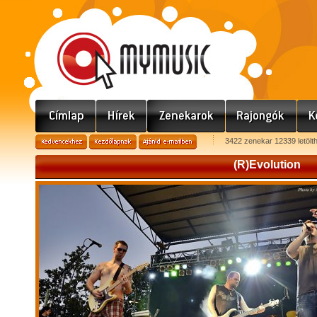
3422 zenekar 12339 letölt
(R)Evolution