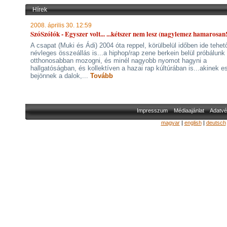
Hírek
2008. április 30. 12:59
SzóSzólók - Egyszer volt... ...kétszer nem lesz (nagylemez hamarosan!
A csapat (Muki és Ádi) 2004 óta reppel, körülbelül időben ide tehet
névleges összeállás is...a hiphop/rap zene berkein belül próbálunk
otthonosabban mozogni, és minél nagyobb nyomot hagyni a
hallgatóságban, és kollektíven a hazai rap kúltúrában is...akinek e
bejönnek a dalok,...
Tovább
Impresszum
Médiaajánlat
Adatvé
magyar
|
english
|
deutsch