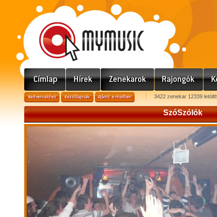
3422 zenekar 12339 letölt
SzóSzólók