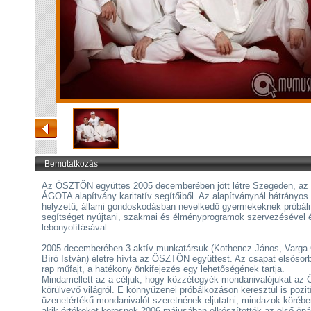
Bemutatkozás
Az ÖSZTÖN együttes 2005 decemberében jött létre Szegeden, az
ÁGOTA alapítvány karitatív segítőiből. Az alapítványnál hátrányos
helyzetű, állami gondoskodásban nevelkedő gyermekeknek próbál
segítséget nyújtani, szakmai és élményprogramok szervezésével 
lebonyolításával.
2005 decemberében 3 aktív munkatársuk (Kothencz János, Varga 
Bíró István) életre hívta az ÖSZTÖN együttest. Az csapat elsősor
rap műfajt, a hatékony önkifejezés egy lehetőségének tartja.
Mindamellett az a céljuk, hogy közzétegyék mondanivalójukat az 
körülvevő világról. E könnyűzenei próbálkozáson keresztül is pozit
üzenetértékű mondanivalót szeretnének eljutatni, mindazok körébe
akik értékeket keresnek.2006 májusában elkészítették az első öná