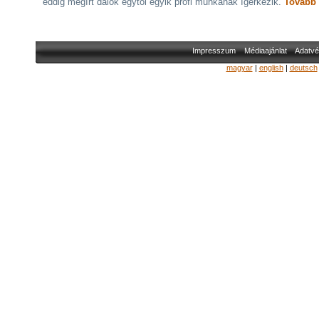
eddig megírt dalok egytől egyik profi munkának ígérkezik.
Tovább
Impresszum
Médiaajánlat
Adatvé
magyar
|
english
|
deutsch