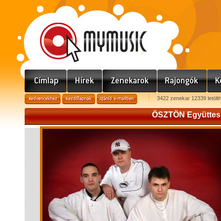
3422 zenekar 12339 letölt
ÖSZTÖN Együttes