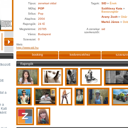
Típus:
zenekari oldal
Tagok:
SID
»
Ének
Műfaj:
POP
Szöllössy Kata
»
Basszusgitár
Stílus:
Pop
Arany Zsolt
»
Gitár
Alapítva:
2004
Markó János
»
Dob
Rajongók:
24 fő
Megtekintve:
20785
A zenekar
sid
szerkesztői:
Város:
Budapest
Szavazat:
0
Web:
http://www.sid.hu
booking
kedvencekhez
szavazo
Rajongók
tkozott
ött
dal a
e a
 Kati
aként