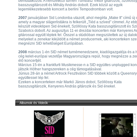
bemutatkozott. A nemzetközi turnén Tumbász Viktor gitározott, Szöllössy
basszusgitározott és Mihály András dobolt. Ezek közül az egyik
legemlékezetesebb koncert a berlini Tempodromban volt.
2007
januárjában Sid Londonba utazott, ahol megírta „Make It” című új d
amely a magyar slágerlistákra is felkerült „Tiéd a szíved” címmel. Az eb
készült videoklipen Sid énekelt, Szöllössy Kata basszusgitározott és Sz
Szabolcs dobolt. Az augusztus 11-ei drezdai koncerten már Kenyeres A
gitárossal együtt léptek fel. Ősszel a stúdióban megszülettek az új dalok
melyeket a zenekar kiküldött a német producernek, aki koncerteken sze
megnézni SID lehetőségeit Európában.
2008
március 1-én SID német turnémenedzsere, kiadóigazgatója és a 
cég kelet-európai vezetője Magyarországra repül, hogy megnézze a z
élő koncertjét.
Március 15-én a frankfurti Musikmesse-n a SID együttes unplugged kon
játszik Höfner hangszereken a cég támogatásával.
Június 28-án a német Artrock Fesztiválon SID többek között a Queensr
együttessel lép fel.
Ezeken a koncerteken már Markó János dobol, Szöllössy Kata
basszusgitározik, Kenyeres András gitározik és Sid énekel.
Albumok és Videók