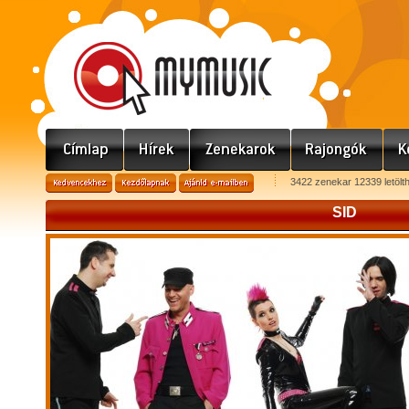
3422 zenekar 12339 letölt
SID
S