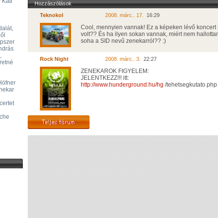
 Kati
Hozzászólások
Teknokol
2008. márc.. 17.
16:29
Cool, mennyien vannak! Ez a képeken lévő koncert 
alát,
volt?? És ha ilyen sokan vannak, miért nem hallott
ből
soha a SID nevű zenekarról?? :)
ipszer
ndrás
,
Rock Night
2008. márc.. 3.
22:27
retné
ZENEKAROK FIGYELEM:
JELENTKEZZ!!! itt:
Höfner
http://www.hunderground.hu/hg
/tehetsegkutato.php
enekar
certet
yche