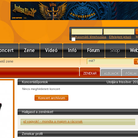
Felhasználó létrehozása
Elfelejtett jelszó
Meg
hető zene
Koncertidőpontok
Utoljára frissítve: 2
Nincs meghirdetett koncert
Hallgasd a zenénket!
ID - Szabad vagyok! - mondta a majom a rácsnak
Zenekar profil