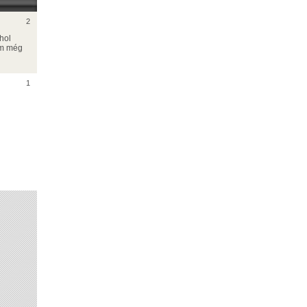
2
hol
am még
1