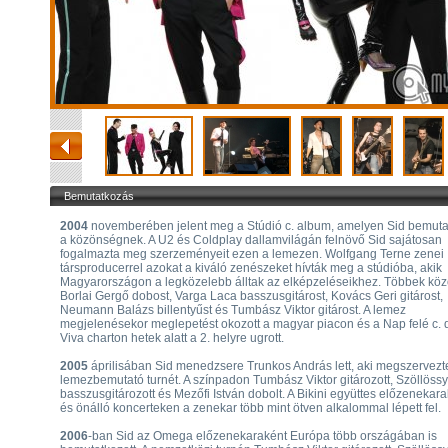
Bemutatkozás
2004
novemberében jelent meg a Stúdió c. album, amelyen Sid bemuta
a közönségnek. A U2 és Coldplay dallamvilágán felnövő Sid sajátosan
fogalmazta meg szerzeményeit ezen a lemezen. Wolfgang Terne zenei
társproducerrel azokat a kiváló zenészeket hívták meg a stúdióba, akik
Magyarországon a legközelebb álltak az elképzeléseikhez. Többek köz
Borlai Gergő dobost, Varga Laca basszusgitárost, Kovács Geri gitárost,
Neumann Balázs billentyűst és Tumbász Viktor gitárost. A lemez
megjelenésekor meglepetést okozott a magyar piacon és a Nap felé c. 
Viva charton hetek alatt a 2. helyre ugrott.
2005
áprilisában Sid menedzsere Trunkos András lett, aki megszervezt
lemezbemutató turnét. A színpadon Tumbász Viktor gitározott, Szöllössy
basszusgitározott és Mezőfi István dobolt. A Bikini együttes előzenekar
és önálló koncerteken a zenekar több mint ötven alkalommal lépett fel.
2006
-ban Sid az Omega előzenekaraként Európa több országában is