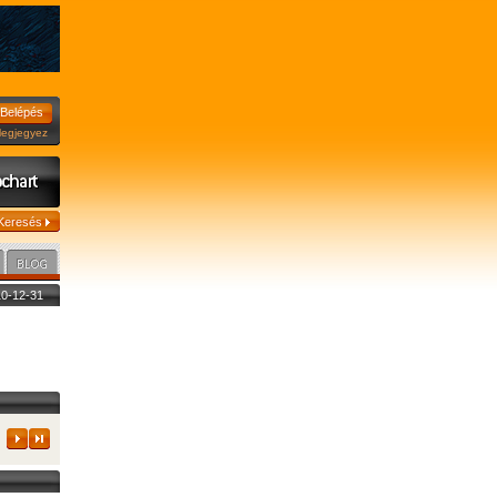
jegyez
010-12-31