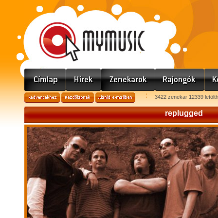
3422 zenekar 12339 letölt
replugged