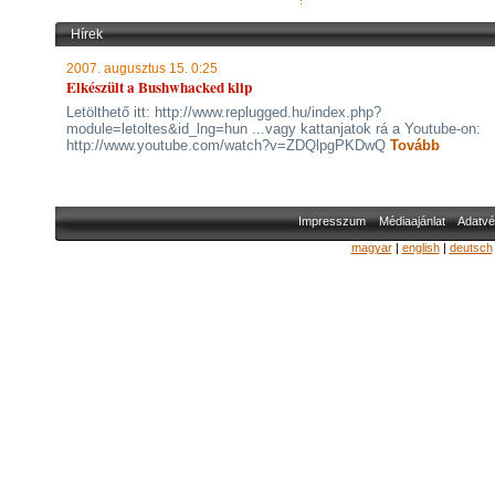
Hírek
2007. augusztus 15. 0:25
Elkészült a Bushwhacked klip
Letölthető itt: http://www.replugged.hu/index.php?
module=letoltes&id_lng=hun ...vagy kattanjatok rá a Youtube-on:
http://www.youtube.com/watch?v=ZDQlpgPKDwQ
Tovább
Impresszum
Médiaajánlat
Adatvé
magyar
|
english
|
deutsch