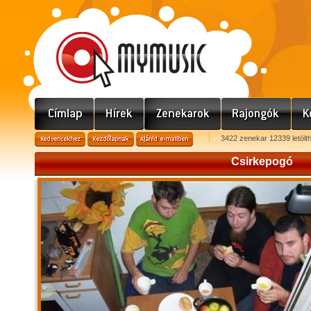
3422 zenekar 12339 letölt
Csirkepogó