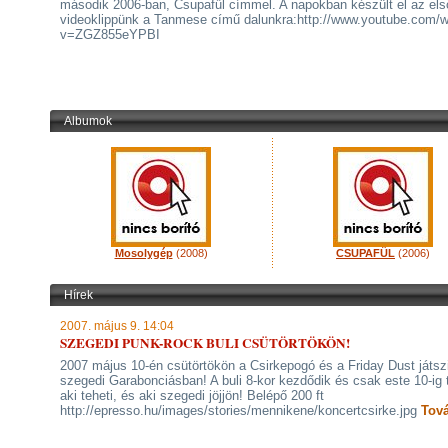
második 2006-ban, Csupafűl címmel. A napokban készült el az els
videoklippünk a Tanmese című dalunkra:http://www.youtube.com/
v=ZGZ855eYPBI
Albumok
Mosolygép
(2008)
CSUPAFÜL
(2006)
Hírek
2007. május 9. 14:04
SZEGEDI PUNK-ROCK BULI CSÜTÖRTÖKÖN!
2007 május 10-én csütörtökön a Csirkepogó és a Friday Dust játsz
szegedi Garabonciásban! A buli 8-kor kezdődik és csak este 10-ig t
aki teheti, és aki szegedi jöjjön! Belépő 200 ft
http://epresso.hu/images/stories/mennikene/koncertcsirke.jpg
Tov