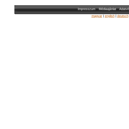
Impresszum
Médiaajánlat
Adatvé
magyar
|
english
|
deutsch