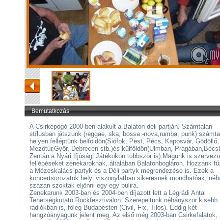
Bemutatkozás
A Csirkepogó 2000-ben alakult a Balaton déli partján. Számtalan
stílusban játszunk (reggae, ska, bossa -nova,rumba, punk) számta
helyen felléptünk belföldön(Siófok, Pest, Pécs, Kaposvár, Gödöllő,
Mezőtúr,Győr, Debrecen stb.)és külföldön(Ulmban, Prágában,Bécs
Zentán a Nyári Ifjúsági Játékokon többször is).Magunk is szervez
fellépéseket zenekaroknak, általában Balatonbogláron. Hozzánk fű
a Mézeskalács partyk és a Déli partyk megrendezése is. Ezek a
koncertsorozatok helyi viszonylatban sikeresnek mondhatóak, né
százan szoktak eljönni egy-egy bulira.
Zenekarunk 2003-ban és 2004-ben díjazott lett a Légrádi Antal
Tehetségkutató Rockfesztiválon. Szerepeltünk néhányszor kisebb
rádiókban is, főleg Budapesten (Civil, Fix, Tilos). Eddig két
hangzóanyagunk jelent meg. Az első még 2003-ban Csirkefalatok, 