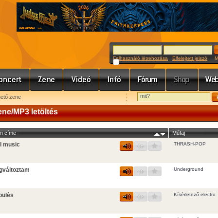
Felhasználó létrehozása
Elfelejtett jelszó
Meg
hető zene
ene/MP3 letöltés
m címe
Műfaj
l music
THRASH-POP
gváltoztam
Underground
pülés
Kísérletező electro