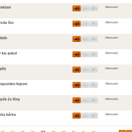
tokban
Alternatív
zsda ősz
Alternatív
ibáb
Alternatív
 kis pokol
Alternatív
gály
Alternatív
ejezetlen fejezet
Alternatív
yék és fény
Alternatív
ska bárka
Alternatív