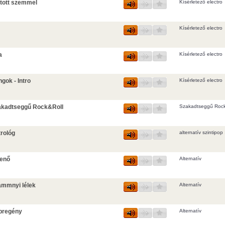
tott szemmel
Kísérletező electro
Kísérletező electro
a
Kísérletező electro
gok - Intro
Kísérletező electro
akadtseggű Rock&Roll
Szakadtseggű Rock
rológ
alternatív szintipop :
henő
Alternatív
ammnyi lélek
Alternatív
pregény
Alternatív