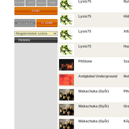
Lysis75
Nyi
Lysis75
Híd
Lysis75
Alf
Hirdetés
Lysis75
Han
PitStone
Sz
Antiglobal Underground
Net
Wakachuka (Győr)
Pi
Wakachuka (Győr)
Gr
Wakachuka (Győr)
Ké