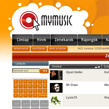
3422 zenekar 12339 letölt
Z
Listázás
Zenekar
Szá
Gyuri Geller
Kel
A
B
C
D
E
F
G
Mr Dope
Me
H
I
J
K
L
M
N
O
P
Q
R
S
T
U
V
W
X
Y
Z
Összes
Lysis75
Re