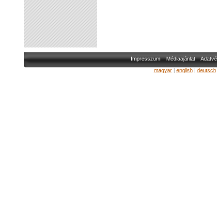
Impresszum
Médiaajánlat
Adatvé
magyar
|
english
|
deutsch