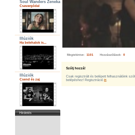
Soul Wanders Zenekar
Csavargódal
Illúziók
Ha belehalok is...
Megtekintve:
1101
Hozzászólások:
0
Szólj hozzá!
Illúziók
Csak regisztrált és belépett felhasználóink szó
Csend és zaj
belépéshez! Regisztráció
itt
.
Hirdetés