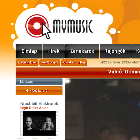
3422 zenekar 12339 letölt
Videó: Domin
Listázás
Krachtek Elektronik
High Risks Aside