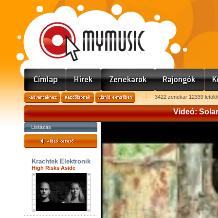
3422 zenekar 12339 letölt
Videó: Sola
Listázás
Krachtek Elektronik
High Risks Aside