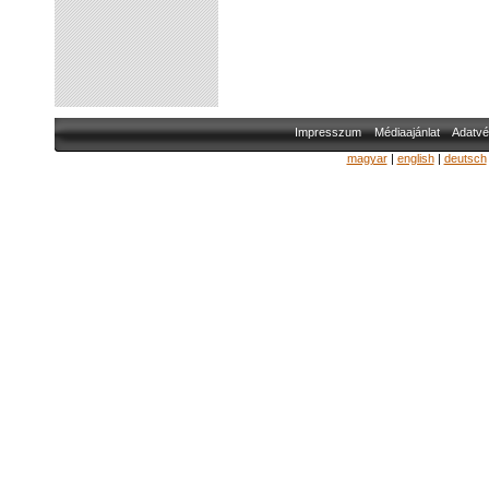
Impresszum
Médiaajánlat
Adatvé
magyar
|
english
|
deutsch