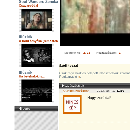
Soul Wanders Zenekar
Csavargódal
Illúziók
A hold árnyéka (remastered)
Megtekintve:
2721
Hozzászólások:
1
Szólj hozzá!
Illúziók
Csak regisztrált és belépett felhasználóink szólha
Ha belehalok is...
Regisztráció
itt
.
Hozzászólások
"A Rock nevében"
2013. jan.. 1.
11:56
Nagyszerű dal!
Hirdetés