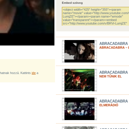
Embed szöveg
ABRACADABRA
ABRACADABRA – 
ABRACADABRA
lhatnak hozzá. Kattints
ide
a
NEM TŰNIK EL
ABRACADABRA
ELMERÁDIÓ