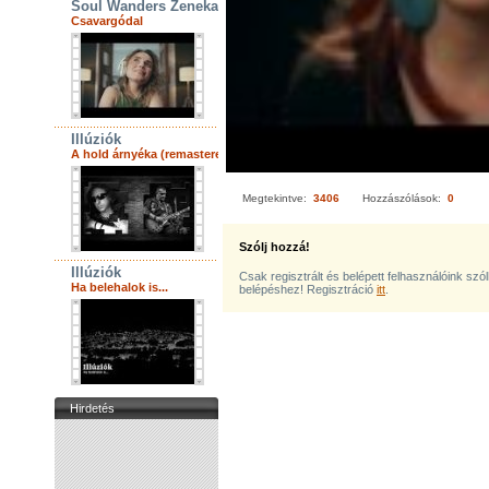
Soul Wanders Zenekar
Csavargódal
Illúziók
A hold árnyéka (remastered)
Megtekintve:
3406
Hozzászólások:
0
Szólj hozzá!
Illúziók
Csak regisztrált és belépett felhasználóink szó
Ha belehalok is...
belépéshez! Regisztráció
itt
.
Hirdetés