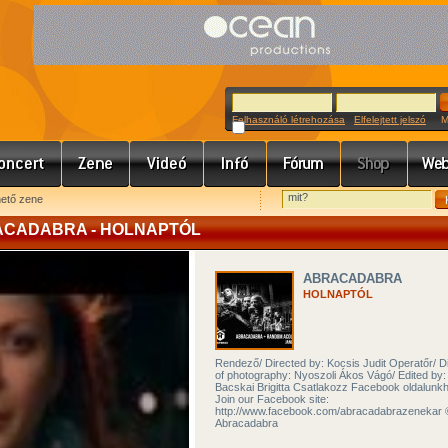
Felhasználó létrehozása
Elfelejtett jelszó
Meg
hető zene
RACADABRA - HOLNAPTÓL
ABRACADABRA
HOLNAPTÓL
Rendező/ Directed by: Kocsis Judit Operatőr/ D
of photography: Nyoszoli Ákos Vágó/ Edited by:
Bacskai Brigitta Csatlakozz Facebook oldalunk
Join our Facebook site:
http://www.facebook.com/abracadabrazenekar 
Abracadabra