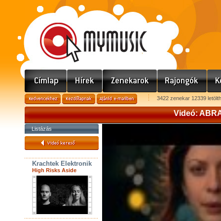
3422 zenekar 12339 letölt
Videó: AB
Listázás
Krachtek Elektronik
High Risks Aside