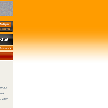
jegyez
irector
hoz/
© 2012