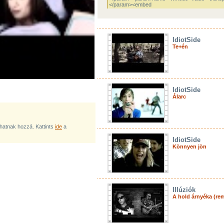
IdiotSide
Te+én
IdiotSide
Álarc
lhatnak hozzá. Kattints
ide
a
IdiotSide
Könnyen jön
Illúziók
A hold árnyéka (re