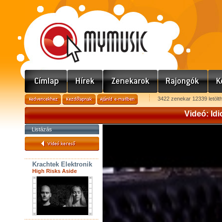
3422 zenekar 12339 letölt
Videó: Idi
Listázás
Krachtek Elektronik
High Risks Aside