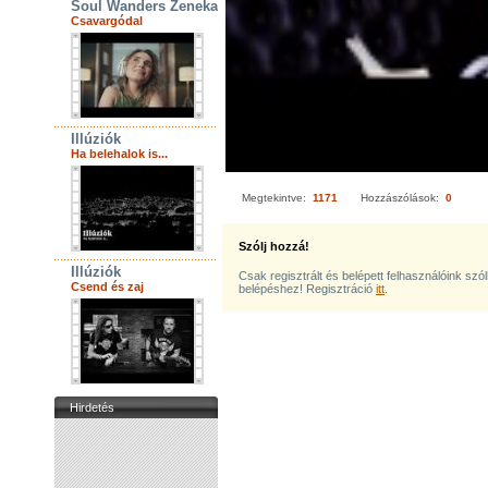
Soul Wanders Zenekar
Csavargódal
Illúziók
Ha belehalok is...
Megtekintve:
1171
Hozzászólások:
0
Szólj hozzá!
Illúziók
Csak regisztrált és belépett felhasználóink szó
Csend és zaj
belépéshez! Regisztráció
itt
.
Hirdetés