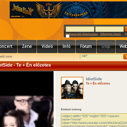
Felhasználó létrehozása
Elfelejtett jelszó
Meg
hető zene
otSide - Te + Én előzetes
IdiotSide
Te + Én előzetes
Embed szöveg