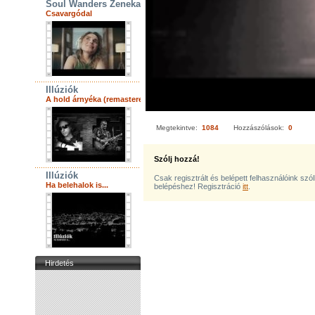
Soul Wanders Zenekar
Csavargódal
Illúziók
A hold árnyéka (remastered)
Megtekintve:
1084
Hozzászólások:
0
Szólj hozzá!
Illúziók
Csak regisztrált és belépett felhasználóink szó
Ha belehalok is...
belépéshez! Regisztráció
itt
.
Hirdetés