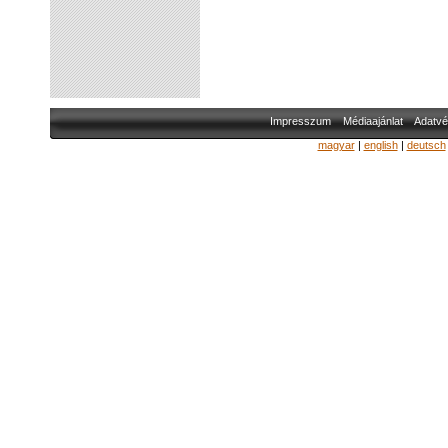
Impresszum
Médiaajánlat
Adatvé
magyar
|
english
|
deutsch