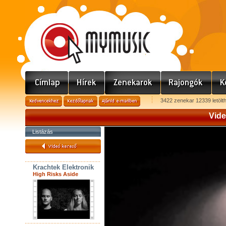
3422 zenekar 12339 letölt
Vide
Listázás
Krachtek Elektronik
High Risks Aside