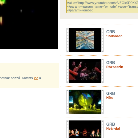
GRB
Szabadon
GRB
Rózsaszín
lhatnak hozzá. Kattints
ide
a
GRB
Hős
GRB
Nyár-dal