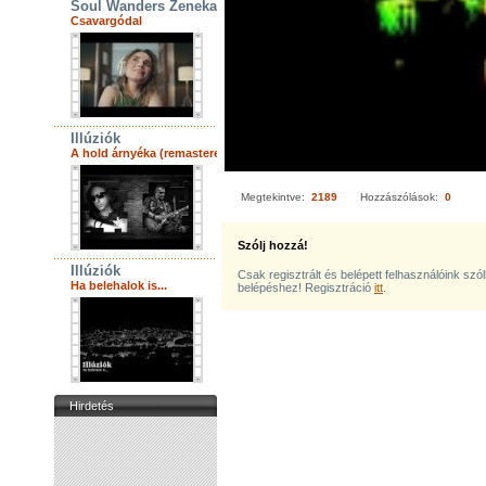
Soul Wanders Zenekar
Csavargódal
Illúziók
A hold árnyéka (remastered)
Megtekintve:
2189
Hozzászólások:
0
Szólj hozzá!
Illúziók
Csak regisztrált és belépett felhasználóink szó
Ha belehalok is...
belépéshez! Regisztráció
itt
.
Hirdetés