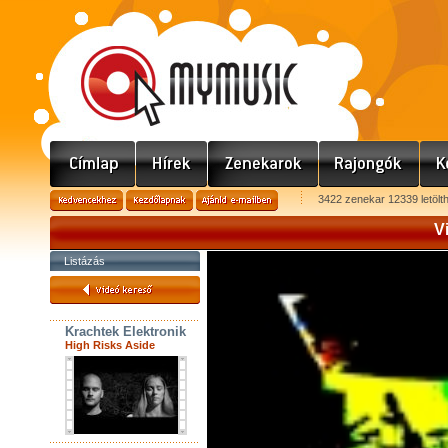
3422 zenekar 12339 letölt
V
Listázás
Krachtek Elektronik
High Risks Aside