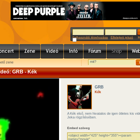
Felhasználó létrehozása
Elfelejtett jelszó
Meg
hető zene
ideó: GRB - Kék
GRB
Kék
A Kék első, nem hivatalos de igen ötletes kis vid
Jeka rögzítésében.
Embed szöveg