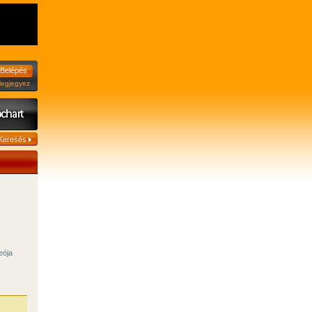
jegyez
eója