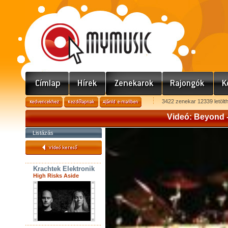
3422 zenekar 12339 letölt
Videó: Beyond -
Listázás
Krachtek Elektronik
High Risks Aside