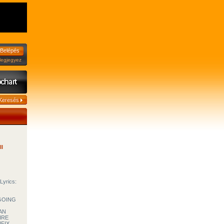
jegyez
ll
Lyrics:
 GOING
AN
IRE
FIX