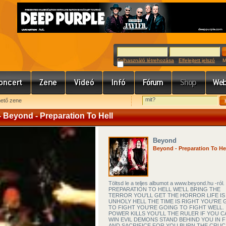
Felhasználó létrehozása
Elfelejtett jelszó
Meg
hető zene
 Beyond - Preparation To Hell
Beyond
Beyond - Preparation To He
Töltsd le a teljes albumot a www.beyond.hu -ról. 
PREPARATION TO HELL WE'LL BRING THE
TERROR YOU'LL GET THE HORROR LIFE IS
UNHOLY HELL THE TIME IS RIGHT YOU'RE
TO FIGHT YOU'RE GOING TO FIGHT WELL.
POWER KILLS YOU'LL THE RULER IF YOU C
WIN EVIL DEMONS STAND BEHIND YOU IN F
AND SACRIFICE FOR YOU BURN THE CRUCI