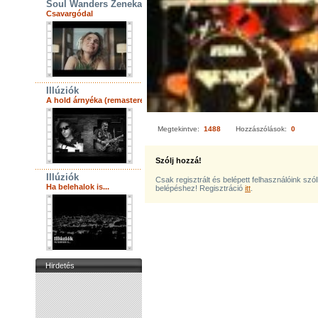
Soul Wanders Zenekar
Csavargódal
Illúziók
A hold árnyéka (remastered)
Megtekintve:
1488
Hozzászólások:
0
Szólj hozzá!
Illúziók
Csak regisztrált és belépett felhasználóink szó
Ha belehalok is...
belépéshez! Regisztráció
itt
.
Hirdetés