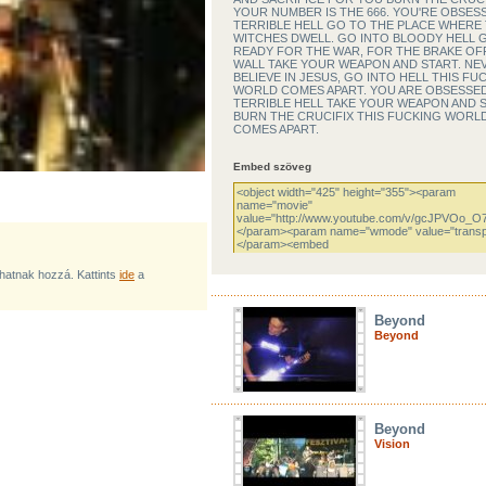
YOUR NUMBER IS THE 666. YOU'RE OBSES
TERRIBLE HELL GO TO THE PLACE WHERE
WITCHES DWELL. GO INTO BLOODY HELL 
READY FOR THE WAR, FOR THE BRAKE OF
WALL TAKE YOUR WEAPON AND START. NE
BELIEVE IN JESUS, GO INTO HELL THIS FU
WORLD COMES APART. YOU ARE OBSESSE
TERRIBLE HELL TAKE YOUR WEAPON AND S
BURN THE CRUCIFIX THIS FUCKING WORL
COMES APART.
Embed szöveg
lhatnak hozzá. Kattints
ide
a
Beyond
Beyond
Beyond
Vision