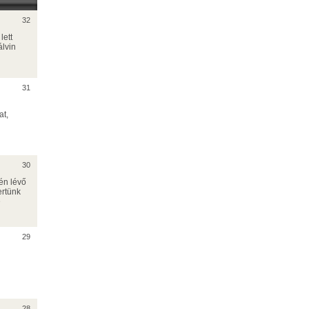
32
lett
lvin
31
at,
30
én lévő
ertünk
e
29
28