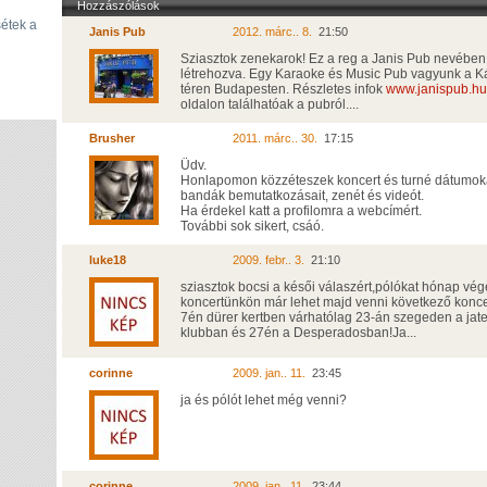
Hozzászólások
étek a
Janis Pub
2012. márc.. 8.
21:50
Sziasztok zenekarok! Ez a reg a Janis Pub nevében 
létrehozva. Egy Karaoke és Music Pub vagyunk a Ká
téren Budapesten. Részletes infok
www.janispub.hu
oldalon találhatóak a pubról....
Brusher
2011. márc.. 30.
17:15
Üdv.
Honlapomon közzéteszek koncert és turné dátumok
bandák bemutatkozásait, zenét és videót.
Ha érdekel katt a profilomra a webcímért.
További sok sikert, csáó.
luke18
2009. febr.. 3.
21:10
sziasztok bocsi a késői válaszért,pólókat hónap vég
koncertünkön már lehet majd venni következő konc
7én dürer kertben várhatólag 23-án szegeden a jat
klubban és 27én a Desperadosban!Ja...
corinne
2009. jan.. 11.
23:45
ja és pólót lehet még venni?
corinne
2009. jan.. 11.
23:44