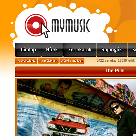
3422 zenekar 12339 letölt
The Pills