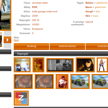
Típus:
zenekari oldal
Tagok:
Balázs
»
gitár/ének
Műfaj:
POP
Barni
»
gitár/ének
Stílus:
indie,garage,indie-rock
Gergő
»
dob
Alapítva:
2006
Dév
»
bass
Rajongók:
265 fő
A zenekar
luke18
Megtekintve:
16363
szerkesztői:
Város:
Budapest
Szavazat:
0
Web:
[link]
booking
kedvencekhez
szavazo
Rajongók