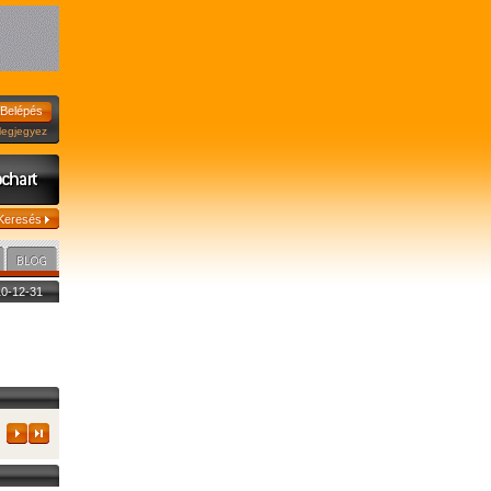
jegyez
010-12-31