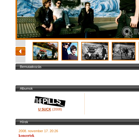
Bemutatkozás
Albumok
U SUCK
(2008)
Hírek
2008. november 17. 20:26
koncertek