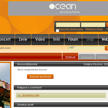
Felhasználó létrehozása
Elfelejtett jelszó
Meg
hető zene
Koncertidőpontok
Utoljára frissítve: 2
Nincs meghirdetett koncert
Hallgasd a zenénket!
The Pills - drummers tale
Zenekar profil