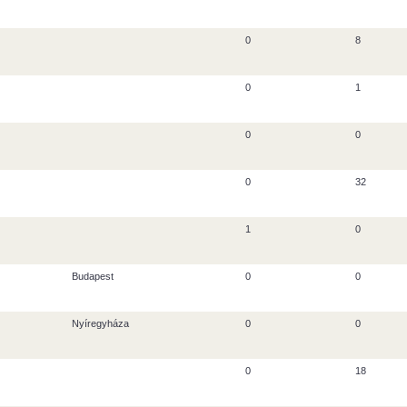
0
8
0
1
0
0
0
32
1
0
Budapest
0
0
Nyíregyháza
0
0
0
18