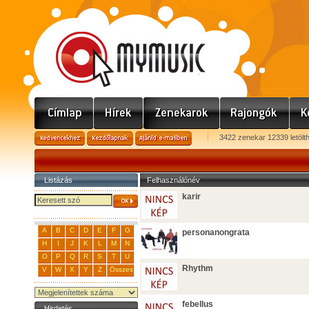
3422 zenekar 12339 letölt
Listázás
Felhasználónév
karir
A
B
C
D
E
F
G
personanongrata
H
I
J
K
L
M
N
O
P
Q
R
S
T
U
Rhythm
V
W
X
Y
Z
Összes
febellus
Hirdetés