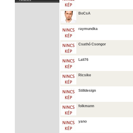
BoCsA
raymundka
Csathó Csongor
Lali76
Ricsike
Stilldesign
folkmann
yano