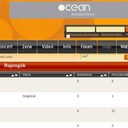
Felhasználó létrehozása
Elfelejtett jelszó
Meg
hető zene
Rajongók
Város
Kedvencei
Hozzászólá
0
0
Szigetvár
0
1
0
21
0
0