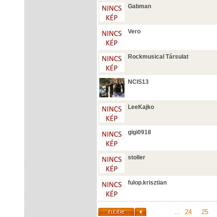
Gabman
Vero
Rockmusical Társulat
NCIS13
LeeKajko
gigi0918
stoller
fulop.krisztian
...
24
25