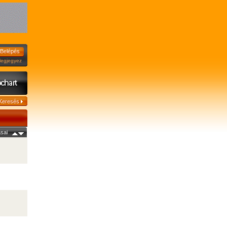
jegyez
sai