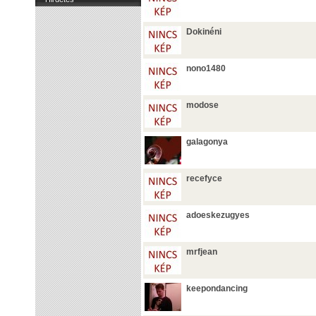
Dokinéni
nono1480
modose
galagonya
recefyce
adoeskezugyes
mrfjean
keepondancing