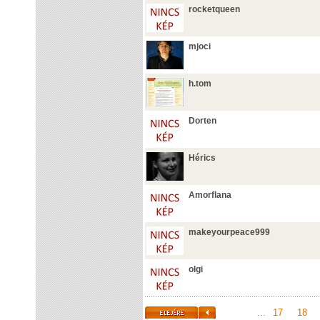
rocketqueen
mjoci
h.tom
Dorten
Hérics
Amorflana
makeyourpeace999
olgi
...
17
18