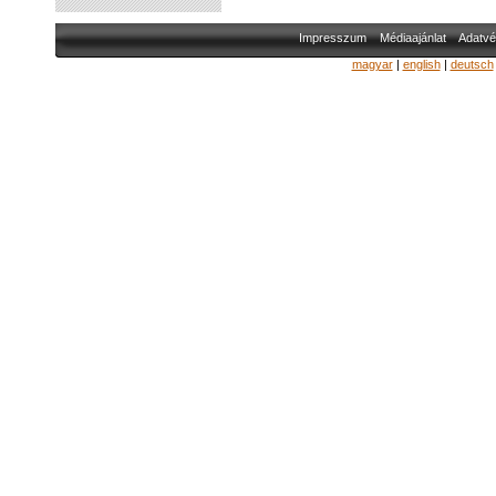
Impresszum
Médiaajánlat
Adatvé
magyar
|
english
|
deutsch