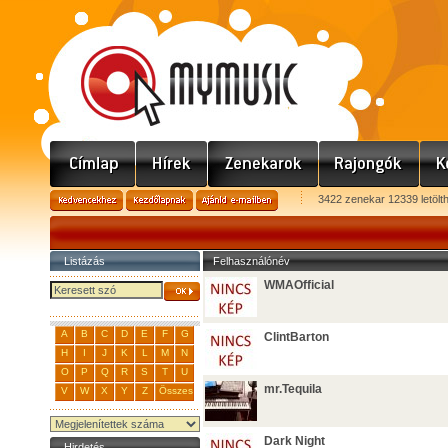
3422 zenekar 12339 letölt
Listázás
Felhasználónév
WMAOfficial
A
B
C
D
E
F
G
ClintBarton
H
I
J
K
L
M
N
O
P
Q
R
S
T
U
mr.Tequila
V
W
X
Y
Z
Összes
Dark Night
Hirdetés