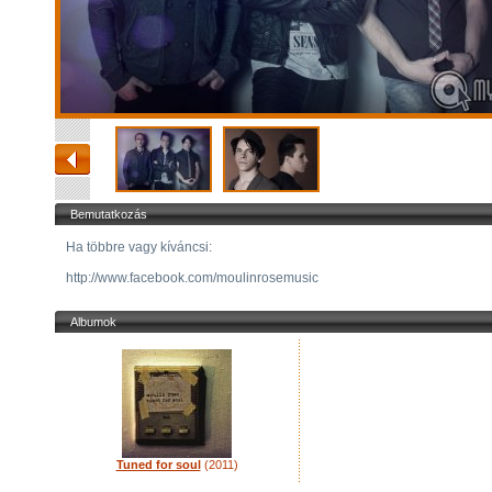
Bemutatkozás
Ha többre vagy kíváncsi:
http://www.facebook.com/moulinrosemusic
Albumok
Tuned for soul
(2011)