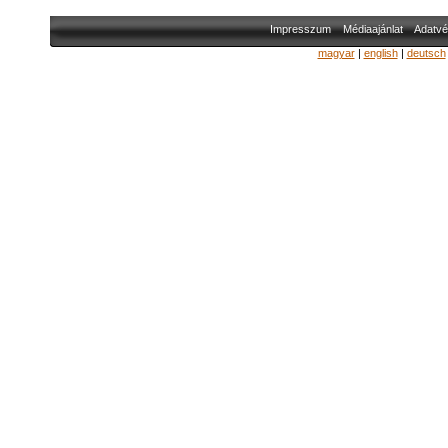
Impresszum
Médiaajánlat
Adatvé
magyar
|
english
|
deutsch