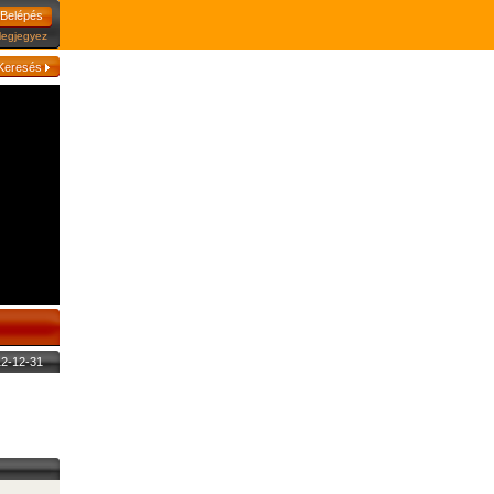
jegyez
012-12-31