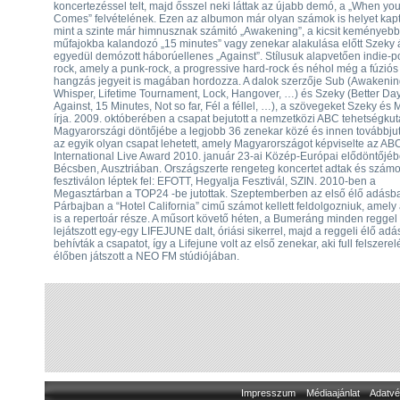
koncertezéssel telt, majd ősszel neki láttak az újabb demó, a „When yo
Comes” felvételének. Ezen az albumon már olyan számok is helyet kapt
mint a szinte már himnusznak számitó „Awakening”, a kicsit keményebb
műfajokba kalandozó „15 minutes” vagy zenekar alakulása előtt Szeky á
egyedül demózott háborúellenes „Against”. Stílusuk alapvetően indie-p
rock, amely a punk-rock, a progressive hard-rock és néhol még a fúziós
hangzás jegyeit is magában hordozza. A dalok szerzője Sub (Awakenin
Whisper, Lifetime Tournament, Lock, Hangover, …) és Szeky (Better Day
Against, 15 Minutes, Not so far, Fél a féllel, …), a szövegeket Szeky és 
írja. 2009. októberében a csapat bejutott a nemzetközi ABC tehetségkut
Magyarországi döntőjébe a legjobb 36 zenekar közé és innen továbbju
az egyik olyan csapat lehetett, amely Magyarországot képviselte az AB
International Live Award 2010. január 23-ai Közép-Európai elődöntőjéb
Bécsben, Ausztriában. Országszerte rengeteg koncertet adtak és szám
fesztiválon léptek fel: EFOTT, Hegyalja Fesztivál, SZIN. 2010-ben a
Megasztárban a TOP24 -be jutottak. Szeptemberben az első élő adásb
Párbajban a “Hotel California” cimű számot kellett feldolgozniuk, amely
is a repertoár része. A műsort követő héten, a Bumeráng minden reggel
lejátszott egy-egy LIFEJUNE dalt, óriási sikerrel, majd a reggeli élő adá
behívták a csapatot, így a Lifejune volt az első zenekar, aki full felszerel
élőben játszott a NEO FM stúdiójában.
Impresszum
Médiaajánlat
Adatvé