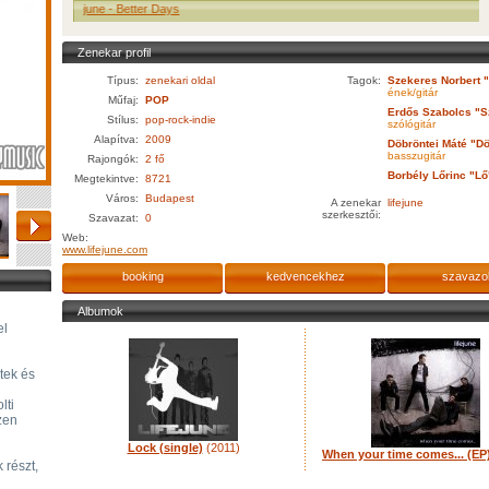
Lifejune - Better Days
Zenekar profil
Típus:
zenekari oldal
Tagok:
Szekeres Norbert 
ének/gitár
Műfaj:
POP
Erdős Szabolcs "S
Stílus:
pop-rock-indie
szólógitár
Alapítva:
2009
Döbröntei Máté "Dö
basszugitár
Rajongók:
2 fő
Borbély Lőrinc "Lő
Megtekintve:
8721
Város:
Budapest
A zenekar
lifejune
szerkesztői:
Szavazat:
0
Web:
www.lifejune.com
booking
kedvencekhez
szavazo
Albumok
el
tek és
lti
zen
Lock (single)
(2011)
When your time comes... (EP
 részt,