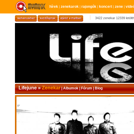
hírek
zenekarok
rajongók
koncert
zene
vide
|
|
|
|
|
3422 zenekar 12339 letölt
Lifejune »
Zenekar
|
Albumok
|
Fórum
|
Blog