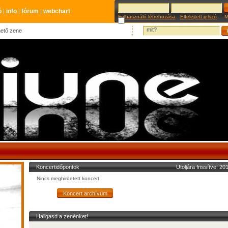
ó
info
fórum
webchart
|
|
|
Felhasználó létrehozása
Elfelejtett jelszó
Meg
hető zene
Koncertidőpontok
Utoljára frissítve: 2
Nincs meghirdetett koncert
Hallgasd a zenénket!