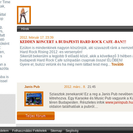
Rajongók
ur Time
ak,
ltal
op
g,
Hírek
s,
Matt
2012. február 17. 23:39
ató
KEDDEN KONCERT A BUDAPESTI HARD ROCK CAFE -BAN!!!
tóként
C
Ezúton is mindenkinek nagyon köszönjük, aki szavazott ránk a nemzet
en,
Hard Rock Rising 2012 -es versenyén!
os
Sikerült bekerülni a legjobb 9 előadó közé, akik a következő 3 hétben 
budapesti Hard Rock Cafe színpadán csapnak össze! ÉLŐBEN!
an a
Gyere el, bulizz velünk és ha még nem láttad lesd meg...
Tovább
 azóta
sba is
Hozzászólások
éssel
Janis Pub
2012. márc.. 8.
21:45
Sziasztok zenekarok! Ez a reg a Janis Pub nevében 
létrehozva. Egy Karaoke és Music Pub vagyunk a Ká
téren Budapesten. Részletes infok
www.janispub.hu
oldalon találhatóak a pubról....
delem
Felhasználási Feltételek
Sitemap
Segítség