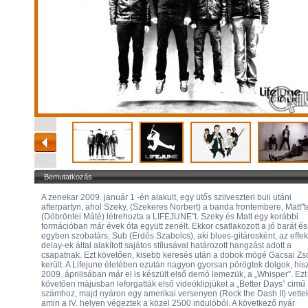
Bemutatkozás
A zenekar 2009. január 1 -én alakult, egy ütős szilveszteri buli utáni
afterpartyn, ahol Szeky, (Szekeres Norbert) a banda frontembere, Matt"t
(Döbröntei Máté) létrehozta a LIFEJUNE"t. Szeky és Matt egy korábbi
formációban már évek óta együtt zenélt. Ekkor csatlakozott a jó barát és
egyben szobatárs, Sub (Erdős Szabolcs), aki blues-gitárosként, az effek
delay-ek által alakított sajátos stílusával határozott hangzást adott a
csapatnak. Ezt követően, kisebb keresés után a dobok mögé Gacsai Zso
került. A Lifejune életében ezután nagyon gyorsan pörögtek dolgok, his
2009. áprilisában már el is készült első demó lemezük, a „Whisper”. Ezt
követően májusban leforgatták első videóklipjüket a „Better Days” cimű
számhoz, majd nyáron egy amerikai versenyen (Rock the Dash II) vettek
amin a IV. helyen végeztek a közel 2500 indulóból. A következő nyár