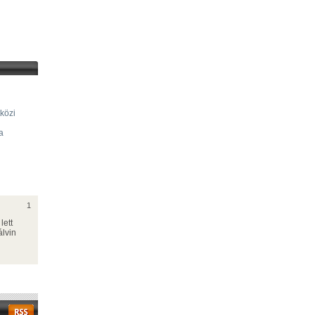
közi
a
1
lett
lvin