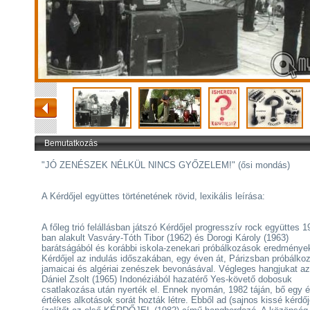
Bemutatkozás
"JÓ ZENÉSZEK NÉLKÜL NINCS GYŐZELEM!" (ősi mondás)
A Kérdőjel együttes történetének rövid, lexikális leírása:
A főleg trió felállásban játszó Kérdőjel progresszív rock együttes 1
ban alakult Vasváry-Tóth Tibor (1962) és Dorogi Károly (1963)
barátságából és korábbi iskola-zenekari próbálkozások eredménye
Kérdőjel az indulás időszakában, egy éven át, Párizsban próbálkoz
jamaicai és algériai zenészek bevonásával. Végleges hangjukat a
Dániel Zsolt (1965) Indonéziából hazatérő Yes-követő dobosuk
csatlakozása után nyerték el. Ennek nyomán, 1982 táján, bő egy é
értékes alkotások sorát hozták létre. Ebből ad (sajnos kissé kérdőj