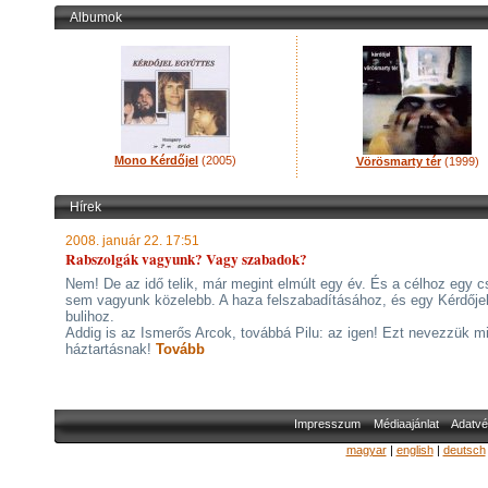
Albumok
Mono Kérdőjel
(2005)
Vörösmarty tér
(1999)
Hírek
2008. január 22. 17:51
Rabszolgák vagyunk? Vagy szabadok?
Nem! De az idő telik, már megint elmúlt egy év. És a célhoz egy 
sem vagyunk közelebb. A haza felszabadításához, és egy Kérdője
bulihoz.
Addig is az Ismerős Arcok, továbbá Pilu: az igen! Ezt nevezzük m
háztartásnak!
Tovább
Impresszum
Médiaajánlat
Adatvé
magyar
|
english
|
deutsch