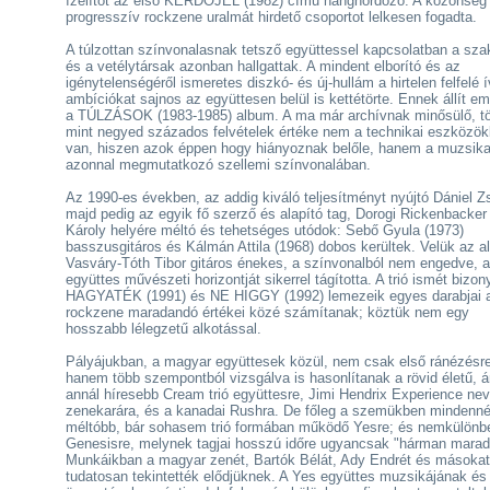
ízelítőt az első KÉRDŐJEL (1982) című hanghordozó. A közönség
progresszív rockzene uralmát hirdető csoportot lelkesen fogadta.
A túlzottan színvonalasnak tetsző együttessel kapcsolatban a sz
és a vetélytársak azonban hallgattak. A mindent elborító és az
igénytelenségéről ismeretes diszkó- és új-hullám a hirtelen felfelé í
ambíciókat sajnos az együttesen belül is kettétörte. Ennek állít em
a TÚLZÁSOK (1983-1985) album. A ma már archívnak minősülő, t
mint negyed százados felvételek értéke nem a technikai eszközö
van, hiszen azok éppen hogy hiányoznak belőle, hanem a muzsik
azonnal megmutatkozó szellemi színvonalában.
Az 1990-es években, az addig kiváló teljesítményt nyújtó Dániel Zs
majd pedig az egyik fő szerző és alapító tag, Dorogi Rickenbacker
Károly helyére méltó és tehetséges utódok: Sebő Gyula (1973)
basszusgitáros és Kálmán Attila (1968) dobos kerültek. Velük az al
Vasváry-Tóth Tibor gitáros énekes, a színvonalból nem engedve, 
együttes művészeti horizontját sikerrel tágította. A trió ismét bizony
HAGYATÉK (1991) és NE HIGGY (1992) lemezeik egyes darabjai 
rockzene maradandó értékei közé számítanak; köztük nem egy
hosszabb lélegzetű alkotással.
Pályájukban, a magyar együttesek közül, nem csak első ránézésre
hanem több szempontból vizsgálva is hasonlítanak a rövid életű, 
annál híresebb Cream trió együttesre, Jimi Hendrix Experience ne
zenekarára, és a kanadai Rushra. De főleg a szemükben mindenné
méltóbb, bár sohasem trió formában működő Yesre; és nemkülönb
Genesisre, melynek tagjai hosszú időre ugyancsak "hárman marad
Munkáikban a magyar zenét, Bartók Bélát, Ady Endrét és másokat
tudatosan tekintették elődjüknek. A Yes együttes muzsikájának és