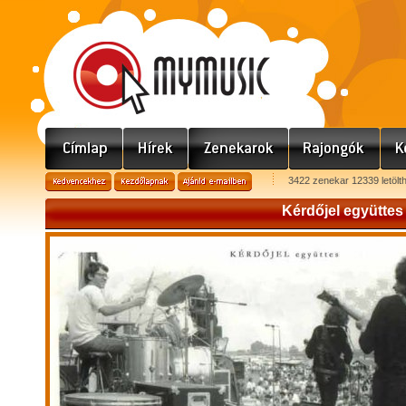
3422 zenekar 12339 letölt
Kérdőjel együttes