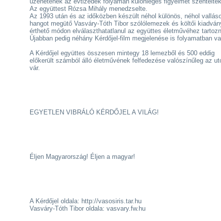
üzenetének az évtizedek folyamán különleges figyelmet szenteltek
Az együttest Rózsa Mihály menedzselte.
Az 1993 után és az időközben készült néhol különös, néhol vallás
hangot megütő Vasváry-Tóth Tibor szólólemezek és költői kiadvá
érthető módon elválaszthatatlanul az együttes életművéhez tartoz
Újabban pedig néhány Kérdőjel-film megjelenése is folyamatban va
A Kérdőjel együttes összesen mintegy 18 lemezből és 500 eddig
előkerült számból álló életművének felfedezése valószínűleg az ut
vár.
EGYETLEN VIBRÁLÓ KÉRDŐJEL A VILÁG!
Éljen Magyarország! Éljen a magyar!
A Kérdőjel oldala: http://vasosiris.tar.hu
Vasváry-Tóth Tibor oldala: vasvary.fw.hu