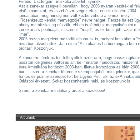
Ferenc, Esztergom, miskolci albérlet, ilyenek.
Azt a zenekar szégyelli bevallani, hogy 2003 nyarán kezdték el fel
elsõ albumukat, és ezzel õszre végeztek is, ennek ellenére 2004
januárjában még mindig nemvolt kézbe vehetõ a lemez, mely
"Rosenkreutz kémiai menyegzõje" névre hallgat. Persze ha ezt úg
ahogy metafizikailag nézzük, ebben is láthatjuk megnyilvánulni a
zenekar ars poeticáját, miszerint: "majd", és ez be is jött, azaz mo
"már".
2005 oszen megjelent masodik albumunk is, melyrol kritikakat a "
rovatban olvashattok. Ja a cime "A szokasos hatborzongato kora r
orditas" Koszonjuk.
A koncertre járók biztos felfigyeltek azért arra, hogy basszusgitáro
poszton ideiglenes változás állt be immaron masodszor, miszerint Is
évre Amerikába költözött 2003-ban, illetve Irországba az idén 2006
ban.... ezért a zenekar története szempontjából, mint jelenkor, iga
fontos és pozitív szerepet tölt be Egyedi Peti, aki az exAnnabarbiból
Oriásbol érkezett. Sokat köszönhetünk neki, és köszönünk is.
Szeret a zenekar mindahány arcot a közelében!
Albumok