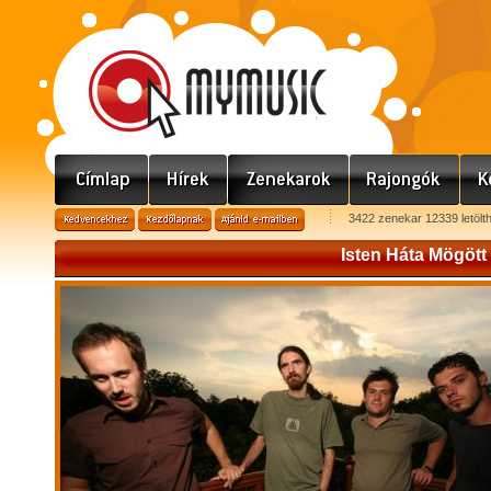
3422 zenekar 12339 letölt
Isten Háta Mögött