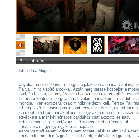
Bemutatkozás
Isten Háta Mögött
Ugyebár megjött 99 nyara, hogy megalakuljon a banda, Csabival é
Palival, mint alapító arcokkal. Aztán meg persze közbejött a mosó
szál, és Lacika, aki egy 15 éves hosszú hajú rocker volt és csend
És arra a kérdésre, hogy játszik-e valami hangszeren, õ a ’dob’ sz
mondta. Ilyen egyszerû, csak mindig kérdezni kell. Persze Pali ré
a Fang nevû fisifosiságban játszott együtt az Istivel, aki ott még gi
szerepet töltött be, annak ellenére, hogy az ihm-ben már basszero
egyébként a már két hónapos bandához csatlakozott, és nagy
hirtelenjében le is nyomták az elsõ koncertjüket a Convoy-jal
Jászalsószentgyörgy egyik kocsmájában.
Azóta igaziból semmi különös nem történt velük az elmúlt 4 évben
koncertek sora, demózgatás, szakítások, esküvõk, 3d-grafika, Lis