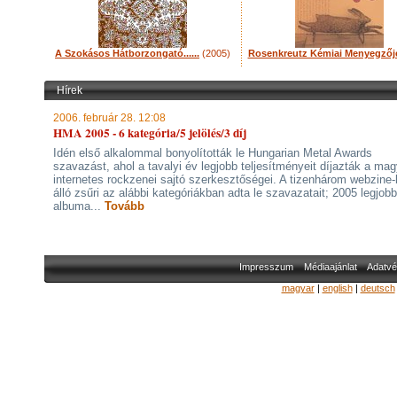
A Szokásos Hátborzongató......
(2005)
Rosenkreutz Kémiai Menyegzőj
Hírek
2006. február 28. 12:08
HMA 2005 - 6 kategória/5 jelölés/3 díj
Idén első alkalommal bonyolították le Hungarian Metal Awards
szavazást, ahol a tavalyi év legjobb teljesítményeit díjazták a mag
internetes rockzenei sajtó szerkesztőségei. A tizenhárom webzine-
álló zsűri az alábbi kategóriákban adta le szavazatait; 2005 legjobb
albuma...
Tovább
Impresszum
Médiaajánlat
Adatvé
magyar
|
english
|
deutsch