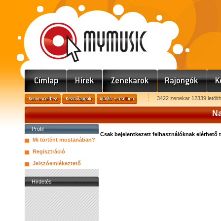
3422 zenekar 12339 letölt
Na
Profil
Csak bejelentkezett felhasználóknak elérhető 
Mi történt mostanában?
Regisztráció
Jelszóemlékeztető
Hirdetés