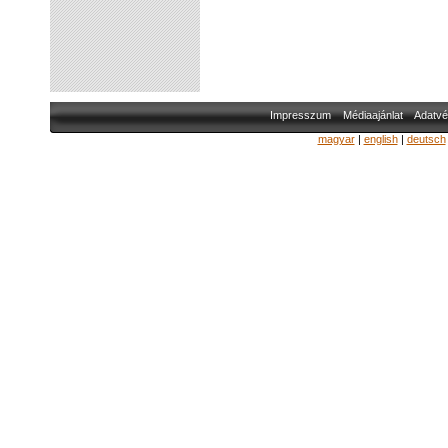
Impresszum
Médiaajánlat
Adatvé
magyar
|
english
|
deutsch