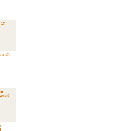
 17.
er 17.
28.
zámoló
1.
3