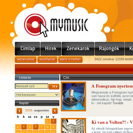
3422 zenekar 12339 letölt
Listázás
Cím
A Fonogram nyertesek
Megvannak a Fonogram nyertes
van hazai és külföldi, azon b
elektronikus, hip-hop, metal
Naptár
ki - mit kapott!
Tovább
2026.
augusztus
h
k
sz
cs
p
sz
v
Ki van a Volton?! - V
29
31
2
27
28
30
1
4
6
3
5
7
8
9
Az elmúlt hónapokban egyre-
a listát, be kell valljam fér
10
11
12
13
14
15
16