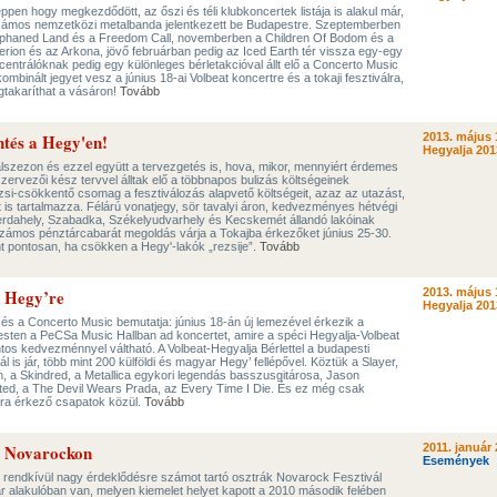
ppen hogy megkezdődött, az őszi és téli klubkoncertek listája is alakul már,
számos nemzetközi metalbanda jelentkezett be Budapestre. Szeptemberben
Orphaned Land és a Freedom Call, novemberben a Children Of Bodom és a
rion és az Arkona, jövő februárban pedig az Iced Earth tér vissza egy-egy
ncentrálóknak pedig egy különleges bérletakcióval állt elő a Concerto Music
ombinált jegyet vesz a június 18-ai Volbeat koncertre és a tokaji fesztiválra,
egtakaríthat a vásáron!
Tovább
ntés a Hegy'en!
2013. május 
Hegyalja 201
lszezon és ezzel együtt a tervezgetés is, hova, mikor, mennyiért érdemes
szervezői kész tervvel álltak elő a többnapos bulizás költségeinek
zsi-csökkentő csomag a fesztiválozás alapvető költségeit, azaz az utazást,
 is tartalmazza. Félárú vonatjegy, sör tavalyi áron, kedvezményes hétvégi
erdahely, Szabadka, Székelyudvarhely és Kecskemét állandó lakóinak
zámos pénztárcabarát megoldás várja a Tokajba érkezőket június 25-30.
ent pontosan, ha csökken a Hegy'-lakók „rezsije”.
Tovább
a Hegy’re
2013. május 
Hegyalja 201
 és a Concerto Music bemutatja: június 18-án új lemezével érkezik a
esten a PeCSa Music Hallban ad koncertet, amire a spéci Hegyalja-Volbeat
ntos kedvezménnyel váltható. A Volbeat-Hegyalja Bérlettel a budapesti
ál is jár, több mint 200 külföldi és magyar Hegy’ fellépővel. Köztük a Slayer,
, a Skindred, a Metallica egykori legendás basszusgitárosa, Jason
ed, a The Devil Wears Prada, az Every Time I Die. És ez még csak
lra érkező csapatok közül.
Tovább
 a Novarockon
2011. január 
Események
 rendkívül nagy érdeklődésre számot tartó osztrák Novarock Fesztivál
már alakulóban van, melyen kiemelet helyet kapott a 2010 második felében