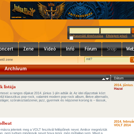
Felhasználó létrehozása
Elfelejtett jelszó
Meg
hető zene
Archívum
Dátum
 listája
2014. június 
Hazai
ei: a rangos díjakat 2014. június 1-jén adták át. Az idei díjazottak közt
elül klasszikus pop-rock, valamint modern pop-rock album, illetve alternatív,
, sláger, szórakoztatózenei, jazz, gyermek és népzenei korong is – lássuk,
olbeat
2014. február
VOLT 2014
másra jelentek meg a VOLT fesztivál fellépőinek nevei. Amikor megnéztük
fiasan, nem tudtam mindegyik nevet hova tenni, még műfajilag sem. Mivel a