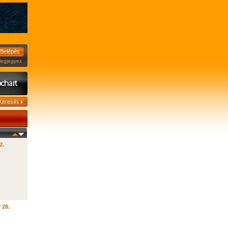
jegyez
2.
 28.