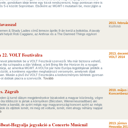
 vele, gondoltam ideje lenne egy kicsit rendszerezni, hogy pontosan mire is
 és 5-e között Sopronban. Elsőként az MGMT-t mutattam be, most jöjjön a
tavasszal
2013. február
Külföldi
men & Shady Ladies című lemeze április 8-án kerül a boltokba. A tavaly
hl helyét Rob Caggiano, az Anthrax és a The Damned Things egykori
 a 22. VOLT Fesztiválra
2013. decemb
VOLT 2014
 nevet jelentettek be a VOLT Fesztivál szervezői. Ma már biztosra vehető,
n lép színpadra a dán Volbeat, a brit Bring Me the Horizon és a nyugat-
tárja, az amerikai MGMT. A VOLTot pár hete Európa legjobbjának jelölték a
között, a kontinens egyetlen meghatározó versenyén, amelynek díjait
ában. Miután a jövő évi VOLT Fesztiválra a kedvezményes bérletek gyorsan
b-ot dobtak piacra a szervezők.
Tovább
vs. Zágráb
2010. május 
Koncertbes
inden új turné dátum megjelenésekor bizakodott a magyar közönség, végre
9 óta többször is jártak a környéken (Bécsben, Wienerneustadtban) aki
hette a bandát, de azért mégis egy magyarországi koncert azért az mégis
tok és eljöttek ismét, mi meg ott voltunk, ismét, mint ahogy néhány nappal
b
olbeat-Hegyalja jegyakció a Concerto Musicnál
2013. június 
Hegyalja 201