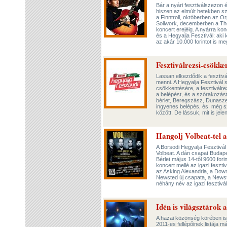
Bár a nyári fesztiválszezon é
hiszen az elmúlt hetekben 
a Finntroll, októberben az 
Soilwork, decemberben a The
koncert erejéig. A nyárra ko
és a Hegyalja Fesztivál: aki k
az akár 10.000 forintot is m
Fesztiválrezsi-csökke
Lassan elkezdődik a fesztivá
menni. A Hegyalja Fesztivál 
csökkentésére, a fesztiválre
a belépést, és a szórakozást
bérlet, Beregszász, Dunasz
ingyenes belépés, és még s
között. De lássuk, mit is jel
Hangolj Volbeat-tel 
A Borsodi Hegyalja Fesztivál
Volbeat. A dán csapat Budap
Bérlet május 14-től 9600 fori
koncert mellé az igazi fesztiv
az Asking Alexandria, a Down
Newsted új csapata, a Newst
néhány név az igazi fesztivá
Idén is világsztárok
A hazai közönség körében is
2011-es fellépőinek listája 