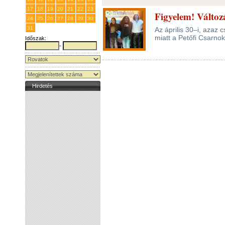
17
18
19
20
21
22
23
Figyelem! Válto
24
25
26
27
28
29
30
31
1
2
3
4
5
6
Az április 30–i, azaz 
miatt a Petőfi Csarno
Időszak:
-
Hirdetés