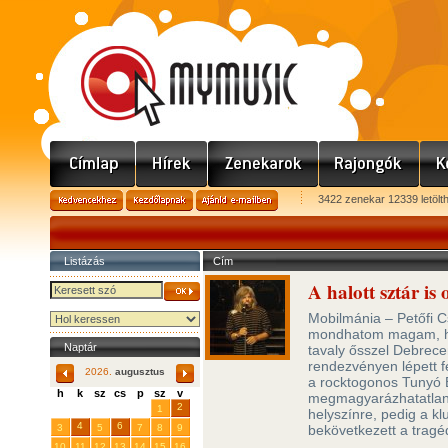
3422 zenekar 12339 letölt
Listázás
Cím
A halott sztár is 
Mobilmánia – Petőfi 
mondhatom magam, hog
Naptár
tavaly ősszel Debrece
rendezvényen lépett f
2026.
augusztus
a rocktogonos Tunyó B
h
k
sz
cs
p
sz
v
megmagyarázhatatlan 
29
31
2
27
28
30
1
helyszínre, pedig a kl
4
6
3
5
7
8
9
bekövetkezett a tragé
10
11
12
13
14
15
16