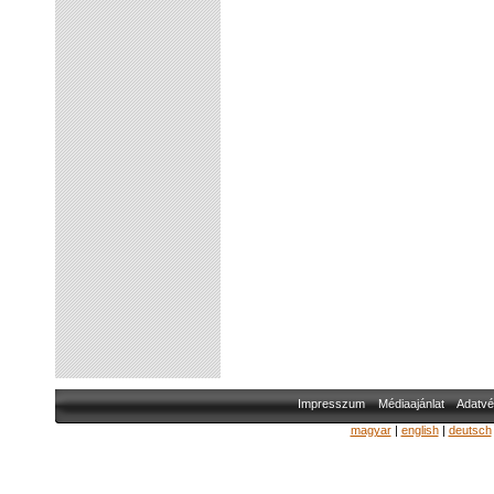
Impresszum
Médiaajánlat
Adatvé
magyar
|
english
|
deutsch