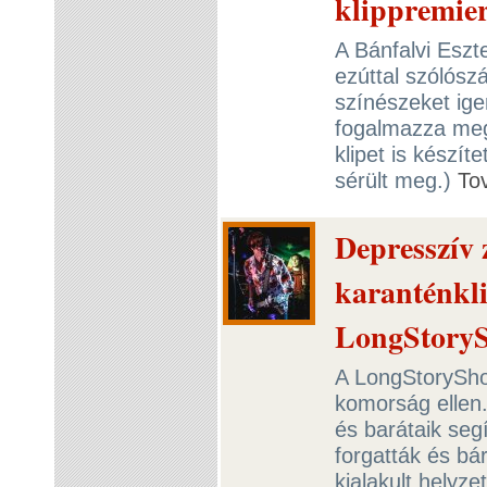
klippremie
A Bánfalvi Esz
ezúttal szólósz
színészeket ige
fogalmazza meg 
klipet is készít
sérült meg.)
To
Depresszív 
karanténkli
LongStoryS
A LongStoryShor
komorság ellen.
és barátaik seg
forgatták és bá
kialakult helyz