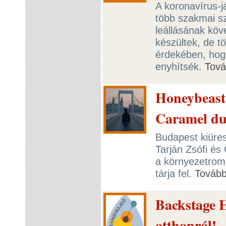
A koronavírus-j
több szakmai sz
leállásának kö
készültek, de t
érdekében, hogy
enyhítsék.
Tov
Honeybeast 
Caramel due
Budapest kiürese
Tarján Zsófi és
a környezetromb
tárja fel.
Továb
Backstage 
otthonról!