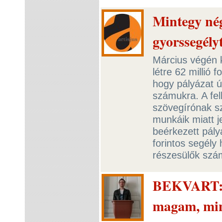
Mintegy nég
gyorssegélyt
Március végén 
létre 62 millió 
hogy pályázat ú
számukra. A fel
szövegírónak sz
munkáik miatt j
beérkezett pály
forintos segél
részesülők szá
BEKVART: K
magam, mint