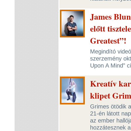
James Blunt
előtt tiszte
Greatest”!
Megindító videók
szerzemény okt
Upon A Mind” c
Kreatív kar
klipet Grim
Grimes ötödik 
21-én látott nap
az ember hallój
hozzátesznek a l