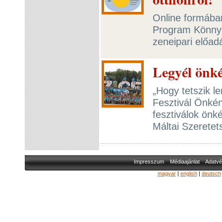
Online formában
Program Könny
zeneipari előad
Legyél önk
„Hogy tetszik l
Fesztivál Önké
fesztiválok önk
Máltai Szeretet
Impresszum
Médiaajánlat
Adatvé
magyar
|
english
|
deutsch