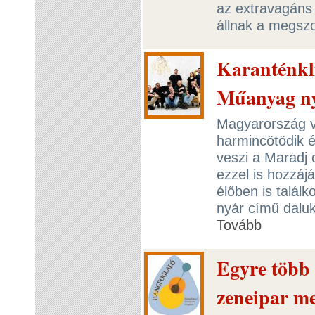
az extravagáns
állnak a megszo
Karanténkl
Műanyag n
Magyarország v
harmincötödik 
veszi a Maradj 
ezzel is hozzá
élőben is talá
nyár című dalukh
Tovább
Egyre több 
zeneipar m