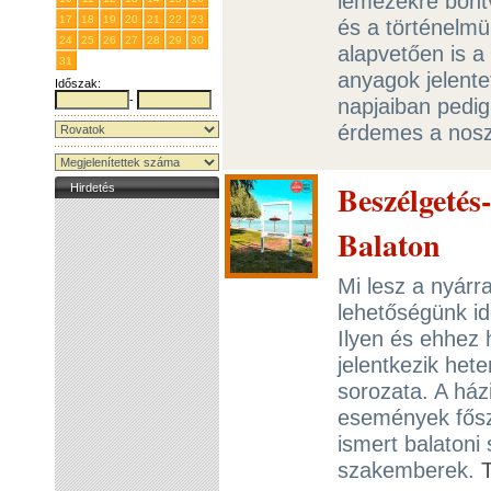
lemezekre bon
17
18
19
20
21
22
23
és a történelmü
24
25
26
27
28
29
30
alapvetően is a
31
1
2
3
4
5
6
anyagok jelente
Időszak:
-
napjaiban pedig
érdemes a noszt
Beszélgetés
Hirdetés
Balaton
Mi lesz a nyárr
lehetőségünk id
Ilyen és ehhez 
jelentkezik he
sorozata. A ház
események fősz
ismert balatoni
szakemberek.