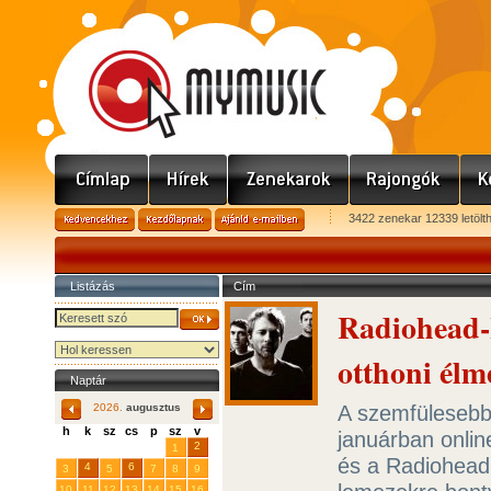
3422 zenekar 12339 letölt
Listázás
Cím
Radiohead-
otthoni élm
Naptár
A szemfülesebb 
2026.
augusztus
h
k
sz
cs
p
sz
v
januárban onlin
29
31
2
27
28
30
1
és a Radiohead 
4
6
3
5
7
8
9
10
11
12
13
14
15
16