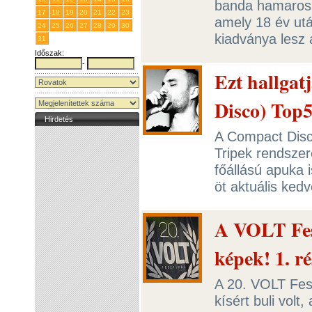
banda hamarosa
17
18
19
20
21
22
23
amely 18 év ut
24
25
26
27
28
29
30
kiadványa lesz
31
1
2
3
4
5
6
Időszak:
-
Ezt hallga
Disco) Top
Hirdetés
A Compact Disc
Tripek rendszer
főállású apuka 
öt aktuális ked
A VOLT Fesz
képek! 1. ré
A 20. VOLT Fesz
kísért buli volt