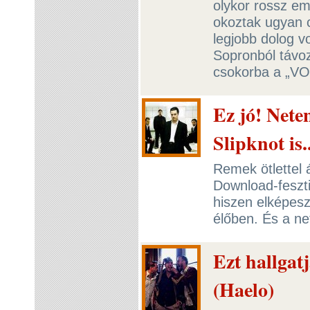
olykor rossz em
okoztak ugyan 
legjobb dolog vo
Sopronból távo
csokorba a „VO
Ez jó! Nete
Slipknot is..
Remek ötlettel 
Download-feszti
hiszen elképes
élőben. És a n
Ezt hallgat
(Haelo)