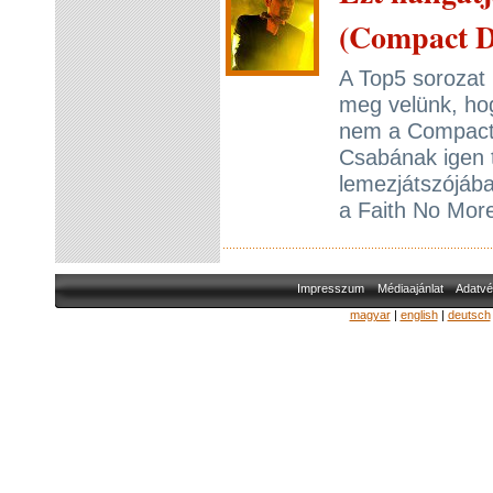
(Compact D
A Top5 sorozat
meg velünk, hog
nem a Compact 
Csabának igen t
lemezjátszójáb
a Faith No More
Impresszum
Médiaajánlat
Adatvé
magyar
|
english
|
deutsch