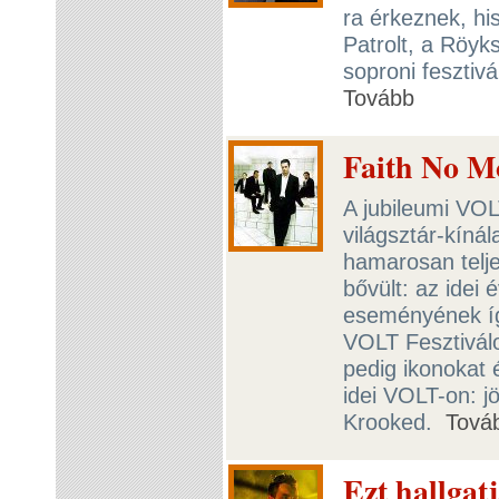
ra érkeznek, hi
Patrolt, a Röyks
soproni fesztiv
Tovább
Faith No M
A jubileumi VOL
világsztár-kínál
hamarosan telj
bővült: az idei 
eseményének íg
VOLT Fesztiválo
pedig ikonokat 
idei VOLT-on: 
Krooked.
Tová
Ezt hallga