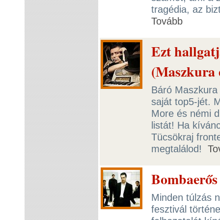
tragédia, az biz
Tovább
Ezt hallgat
(Maszkura 
Báró Maszkura i
saját top5-jét.
More és némi du
listát! Ha kívá
Tücsökraj fronte
megtalálod!
To
Bombaerős 
Minden túlzás né
fesztivál törté