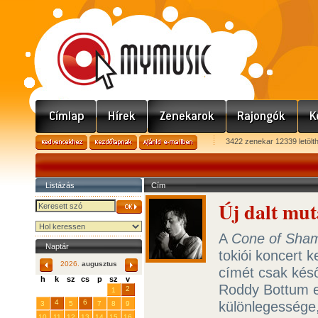
3422 zenekar 12339 letölt
Listázás
Cím
Új dalt mut
A
Cone of Sha
Naptár
tokiói koncert k
2026.
augusztus
címét csak késő
h
k
sz
cs
p
sz
v
Roddy Bottum eg
29
31
2
27
28
30
1
4
6
különlegessége
3
5
7
8
9
10
11
12
13
14
15
16