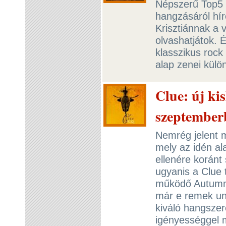
Népszerű Top5 
hangzásáról hí
Krisztiánnak a 
olvashatjátok. 
klasszikus rock
alap zenei kül
Clue: új ki
szeptember
Nemrég jelent 
mely az idén al
ellenére koránt
ugyanis a Clue 
működő Autumn T
már e remek und
kiváló hangszer
igényességgel 