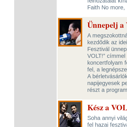
felhozatalát kín
Faith No more, N
Ünnepelj a
A megszokottnál
kezdődik az ide
Fesztivál ünne
VOLT!” címmel 
koncertfolyam f
fel, a legnépsze
A bérletvásárló
napijegyesek p
részt a progra
Kész a VOL
Soha annyi vil
fel hazai feszt