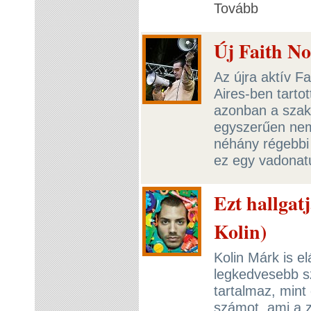
Tovább
Új Faith N
Az újra aktív 
Aires-ben tartot
azonban a szak
egyszerűen nem 
néhány régebbi 
ez egy vadonat
Ezt hallgat
Kolin)
Kolin Márk is e
legkedvesebb s
tartalmaz, mint
számot, ami a 