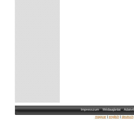
Impresszum
Médiaajánlat
Adatvé
magyar
|
english
|
deutsch