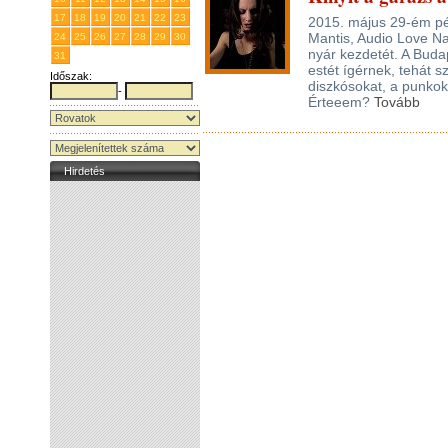
17
18
19
20
21
22
23
2015. május 29-ém pé
Mantis, Audio Love Na
24
25
26
27
28
29
30
nyár kezdetét. A Buda
31
1
2
3
4
5
6
estét ígérnek, tehát s
Időszak:
diszkósokat, a punkoka
-
Érteeem?
Tovább
Hirdetés