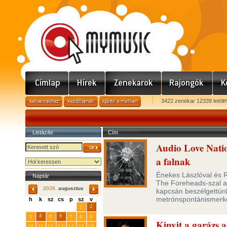
3422 zenekar 12339 letölt
Listázás
Cím
Audio Love Natio
a falnak
Énekes Lászlóval és R
Naptár
The Foreheads-szal 
2026.
augusztus
kapcsán beszélgettünk 
metrónspontánismerk
h
k
sz
cs
p
sz
v
29
31
2
27
28
30
1
4
6
3
5
7
8
9
Kinyit a garázs
10
11
12
13
14
15
16