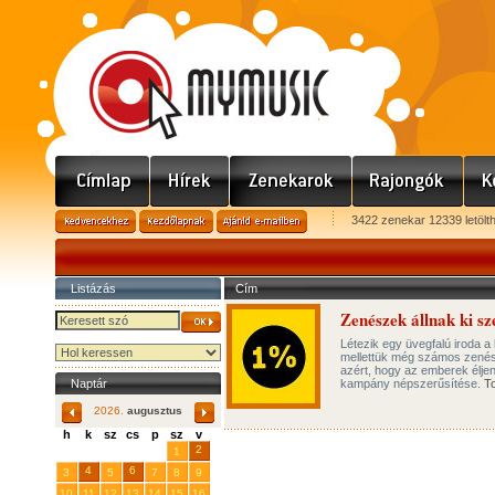
3422 zenekar 12339 letölt
Listázás
Cím
Zenészek állnak ki s
Létezik egy üvegfalú iroda 
mellettük még számos zenész,
azért, hogy az emberek élje
Naptár
kampány népszerűsítése.
T
2026.
augusztus
h
k
sz
cs
p
sz
v
29
31
2
27
28
30
1
4
6
3
5
7
8
9
10
11
12
13
14
15
16