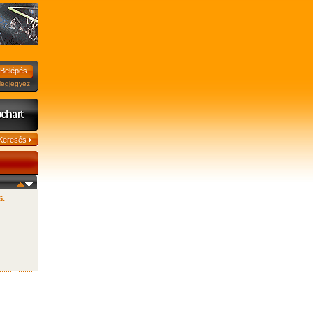
jegyez
6.