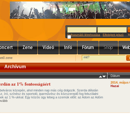
Felhasználó létrehozása
Elfelejtett jelszó
Meg
hető zene
Archívum
Dátum
zerdán az 1% fontosságáért
2014. május 
Hazai
a belváros közepén, ahol minden nap más cég dolgozik. Szerda délután
 író, színész és sportoló, iparművész és közszereplő fog felszólalni
nek az 1 %-ukkal. Egy közös ügy lebeg a szemük előtt: az Adom az Adóm
ovább