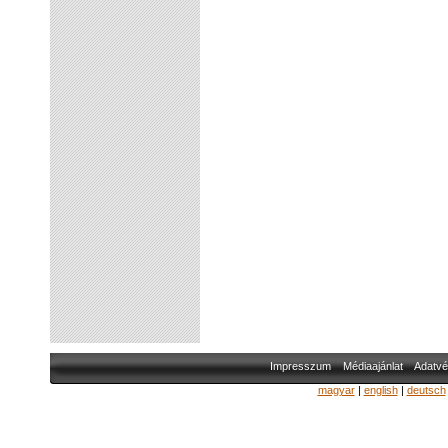
Impresszum
Médiaajánlat
Adatvé
magyar
|
english
|
deutsch