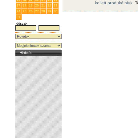
kellett produkálniuk.
T
17
18
19
20
21
22
23
24
25
26
27
28
29
30
31
1
2
3
4
5
6
Időszak:
-
Hirdetés