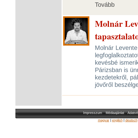
Tovább
Molnár Leve
tapasztalat
Molnár Levente 
legfoglalkoztat
kevésbé ismeri
Párizsban is ün
kezdetekről, pá
jövőről beszélg
Impresszum
Médiaajánlat
Adatvé
magyar
|
english
|
deutsch