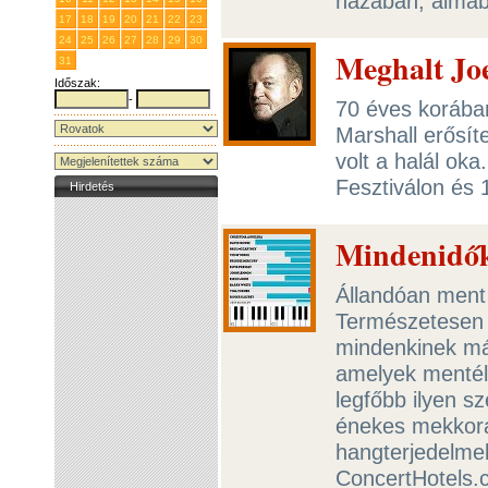
házában, álmá
17
18
19
20
21
22
23
24
25
26
27
28
29
30
Meghalt Jo
31
1
2
3
4
5
6
Időszak:
-
70 éves korába
Marshall erősít
volt a halál ok
Fesztiválon és
Hirdetés
Mindenidők
Állandóan ment 
Természetesen e
mindenkinek má
amelyek mentél o
legfőbb ilyen s
énekes mekkora
hangterjedelmek
ConcertHotels.c