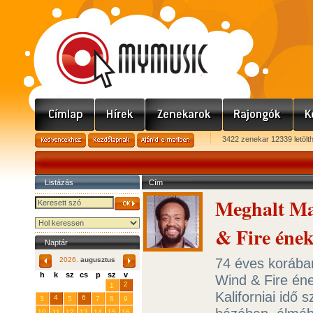
3422 zenekar 12339 letölt
Listázás
Cím
Meghalt Ma
& Fire ének
Naptár
74 éves korában
2026.
augusztus
h
k
sz
cs
p
sz
v
Wind & Fire éne
29
31
2
27
28
30
1
Kaliforniai idő 
4
6
3
5
7
8
9
10
11
12
13
14
15
16