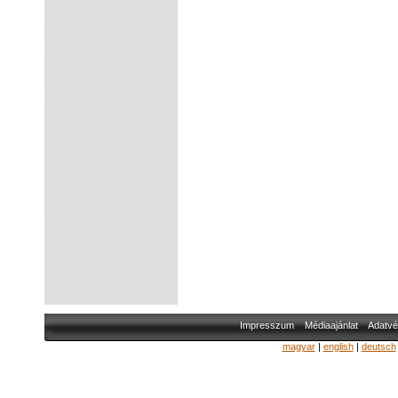
Impresszum
Médiaajánlat
Adatvé
magyar
|
english
|
deutsch