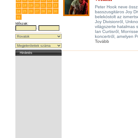
17
18
19
20
21
22
23
Peter Hook neve összef
basszusgitáros Joy Div
24
25
26
27
28
29
30
belekóstolt az ismert
31
1
2
3
4
5
6
Joy Divisionről, Unk
Időszak:
világszerte hatalmas s
-
Ian Curtisről, Morris
koncertről, amelyen P
Tovább
Hirdetés