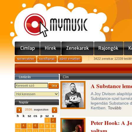
3422 zenekar 12339 letölt
Listázás
Cím
A Substance leme
A Joy Divison alapítój
Substance-szel turnéz
Naptár
legendás Substance d
Kertben.
Tovább
2026.
augusztus
h
k
sz
cs
p
sz
v
29
31
2
27
28
30
1
Peter Hook: A Jo
4
6
3
5
7
8
9
voltam
10
11
12
13
14
15
16