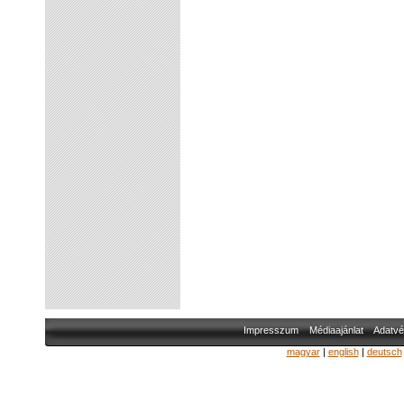
Impresszum
Médiaajánlat
Adatvé
magyar
|
english
|
deutsch