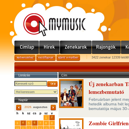
3422 zenekar 12339 letölt
Listázás
Cím
Új zenekarban Ta
lemezbemutató
Februárban jelent meg
Naptár
hetedik albuma hét le
2026.
augusztus
bemutatója május 30-
h
k
sz
cs
p
sz
v
29
31
2
27
28
30
1
Zombie Girlfrie
4
6
3
5
7
8
9
10
11
12
13
14
15
16