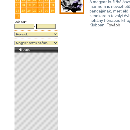
A magyar lo-fi /hálós
17
18
19
20
21
22
23
már nem is nevezhető 
bandájának, mert élő 
24
25
26
27
28
29
30
zenekara a tavalyi év
31
1
2
3
4
5
6
néhány hónapos kihag
Időszak:
Klubban.
Tovább
-
Hirdetés