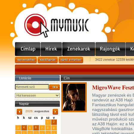
3422 zenekar 12339 letölt
Listázás
Cím
MigroWave Feszt
Magyar zenészek és 
randevút az A38 Hajó h
Naptár
Fantasztikus hangulat
nagyszabású gasztron
2026.
augusztus
látszólag távol eső ku
h
k
sz
cs
p
sz
v
művészi produkció szá
29
31
2
27
28
30
1
az A38 Hajón: ez a Mi
4
6
3
5
7
8
9
VilágBüfé fotókiállít
való tekintettel javas
10
11
12
13
14
15
16