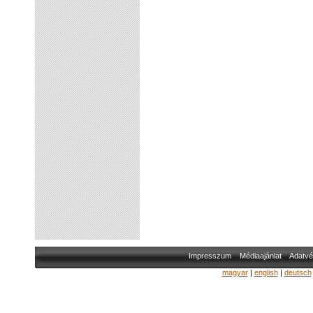
Impresszum
Médiaajánlat
Adatvé
magyar
|
english
|
deutsch