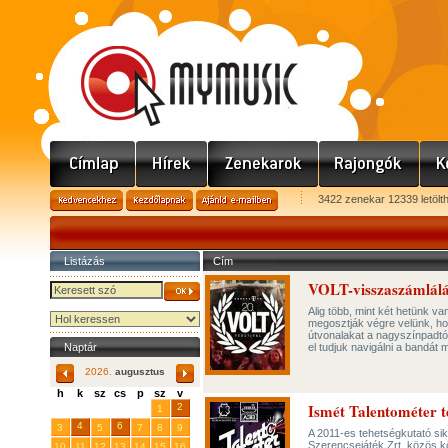
3422 zenekar 12339 letölt
Listázás
Cím
VOLT-visszaszámlálá
Alig több, mint két hetünk v
megosztják végre velünk, hog
útvonalakat a nagyszínpadtó
Naptár
el tudjuk navigálni a bandát
2026.
augusztus
h
k
sz
cs
p
sz
v
Ismét Talentométer t
29
31
2
27
28
30
1
4
6
3
5
7
8
9
A 2011-es tehetségkutató sik
Szerencsejáték Zrt. közös kö
10
11
12
13
14
15
16