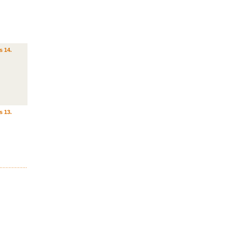
s 14.
s 13.