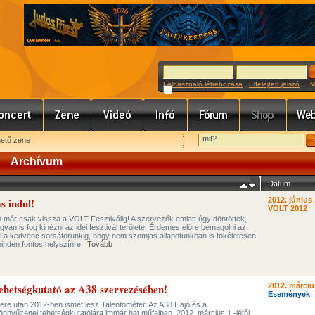
Felhasználó létrehozása
Elfelejtett jelszó
Meg
hető zene
Archívum
Dátum
s indul!
2012. június 
VOLT 2012
an már csak vissza a VOLT Fesztiválig! A szervezők emiatt úgy döntöttek,
yan is fog kinézni az idei fesztivál területe. Érdemes előre bemagolni az
l a kedvenc sörsátorunkig, hogy nem szomjas állapotunkban is tökéletesen
 minden fontos helyszínre!
Tovább
ehetségkutató az A38 szervezésében!
2012. márciu
Események
ere után 2012-ben ismét lesz Talentométer. Az A38 Hajó és a
nnyűzenei tehetségkutatójára immár hat műfajban, 2012. március 1.-jétől