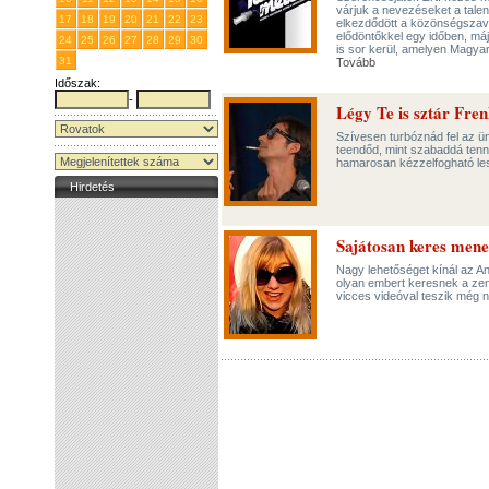
várjuk a nevezéseket a tale
17
18
19
20
21
22
23
elkezdődött a közönségszavaz
elődöntőkkel egy időben, má
24
25
26
27
28
29
30
is sor kerül, amelyen Magyar
31
1
2
3
4
5
6
Tovább
Időszak:
-
Légy Te is sztár Fre
Szívesen turbóznád fel az ü
teendőd, mint szabaddá tenni
hamarosan kézzelfogható l
Hirdetés
Sajátosan keres men
Nagy lehetőséget kínál az A
olyan embert keresnek a zene
vicces videóval teszik még 