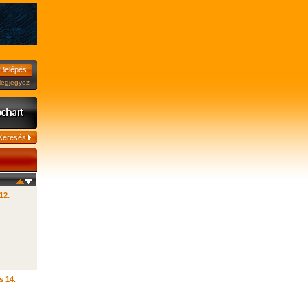
jegyez
12.
s 14.