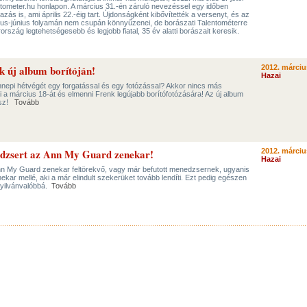
ntometer.hu honlapon. A március 31.-én záruló nevezéssel egy időben
ás is, ami április 22.-éig tart. Újdonságként kibővítették a versenyt, és az
jus-június folyamán nem csupán könnyűzenei, de borászati Talentométerre
ország legtehetségesebb és legjobb fiatal, 35 év alatti borászait keresik.
nk új album borítóján!
2012. márciu
Hazai
nnepi hétvégét egy forgatással és egy fotózással? Akkor nincs más
 a március 18-át és elmenni Frenk legújabb borítófotózására! Az új album
esz!
Tovább
edzsert az Ann My Guard zenekar!
2012. márciu
Hazai
nn My Guard zenekar feltörekvő, vagy már befutott menedzsernek, ugyanis
kar mellé, aki a már elindult szekerüket tovább lendíti. Ezt pedig egészen
nyilvánvalóbbá.
Tovább