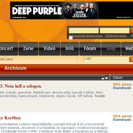
Felhasználó létrehozása
Elfelejtett jelszó
Meg
hető zene
Archívum
Dátum
3. Nem kell a szlogen.
2013. június 
Események
játék, kutyák, gyerekek, Bánkitó-eye, deszka stég, kacsák a tóban. Nem
 termékminta, bankszínpad, óriáskerék, dögös macák, VIP páholy.
Tovább
rer Kertben
2014. január 
Események
ztiváljainak számos hazai fellépője szerepel február 8-án a fesztivál téli
rtben tartanak, összesen 3 színpaddal. Az egynapos, rendkívül barátságos
l 19 fellépője között a VHK, a Wattican Punk Ballet, a Hangmás és a Mátyás