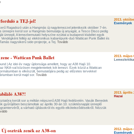
b
forduló a TEJ-jel!
2013. októbe
Események
kerű Ragadozó után a Hangmás új nagylemezzel jelentkezik október 7-én.
s ünnepre kerül sor a Hangmás bemutatja új anyagát, a Tesco Disco pedig
ját ünnepli. A lemezbemutató helyszíne ezúttal a budapesti klubélet egyik
ő. Vendégként fellép az elektronikus kabarépunk-duó Wattican Punk Ballet és
Tamás nagysikerű side-projectje, a Tej.
Tovább
 zene - Wattican Punk Ballet
2013. május 
Lemezkritika
ound | Az idei év nagy újdonsága amellett, hogy az A38 Hajó 10.
 az NKA-val közösen megjelentettek két lemezt. Ezek közül a Wattican
ormátumban is elkészült, bemutatójára pedig az előzetes tervekkel
riumban kerül majd sor.
Tovább
ubiláló A38?!
2013. április 
Hazai
koztatóra került sor a méltán népszerű A38 Hajó fedélzetén. Vasák Benedek
k gyűrűjében beszámoltak az április 30-án 10. születésnapját ünneplő
ramtervéről, a várható újításokról és egyéb elköteleződéseikről. Nézzük
vább
: Új osztrák zenék az A38-on
2012. május 
Események