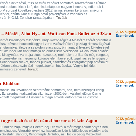
dból elnevezésű, friss osztrák zenéket bemutató sorozatában ezúttal a
sit rockos, kicsit lo-fi, de mindenképpen nagyon innovatív, indie-nek is
 A sorozat következő estjére 2012. június elsején kerül sor, amikor a
ép fel, ezúttal Mussurunga nevű projektjével, a zseniális és
tervári N.O.M. Zenekar társaságában.
Tovább
 – Másfél, Alba Hyseni, Wattican Punk Ballet az A38-on
2012. augusz
Események
ismét különleges fellépőkkel várja közönségét. A Másfél részéről garantált a
 összetéveszthetetlenül egyedi zene valószínűtlenül gazdag ritmusvilágával,
os futamaival, illetve a szaxofon staccatós, önmagával feleselő lüktetésével.
t, az Inner Missiont mutatja be akusztikus verzióban. Az albumon sokféle
íti ki egymást: van rajta blues, dzsessz, rock, elektronika, és még rengeteg
let zenéjében is megannyi különös elem keveredik izgalmas és lenyűgöző
chedelikus rockot, táncos punkot, eltorzított és kiforgatott pop hatásokat,
sükben szinte színházi megoldásokat, húzásokat. Vagyis felhőtlen
minőségi zenével.
Tovább
m Klubban
2012. augusz
Események
tteville, ha udvariasan szeretnénk bemutatni, nos, nem szerepelt eddig
 Ez azonban változni látszik, hiszen 2002-ben, valahol félúton Carrie
zött megalakult a Listener a maga egyedi, öntörvényű és őszinte
i aggrotech és sötét német horror a Fekete Zajon
2012. márciu
Események
. között zajlik majd a Fekete Zaj Fesztivál a már megszokott helyszínen,
Kempingben. A korábbi évekhez hasonlóan idén is különleges előadókra és
Sólstafir Izlandról, Xenomorph Berlinből, az Hocico pedig Mexikóból