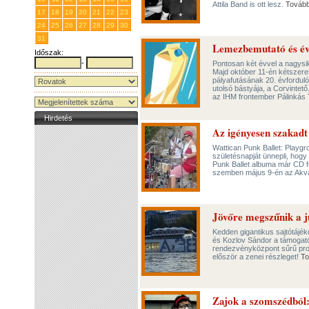
Attila Band is ott lesz.
Továb
17
18
19
20
21
22
23
24
25
26
27
28
29
30
31
1
2
3
4
5
6
Lemezbemutató és év
Időszak:
-
Pontosan két évvel a nagysi
Majd október 11-én kétszere
pályafutásának 20. évforduló
utolsó bástyája, a Corvintet
az IHM frontember Pálinkás 
Hirdetés
Az igényesen szakadt
Wattican Punk Ballet: Playgr
születésnapját ünnepli, hogy
Punk Ballet albuma már CD f
szemben május 9-én az Akvá
Jövőre megszűnik a j
Kedden gigantikus sajtótájé
és Kozlov Sándor a támogató
rendezvényközpont sűrű prog
először a zenei részleget!
To
Zajok a szomszédból