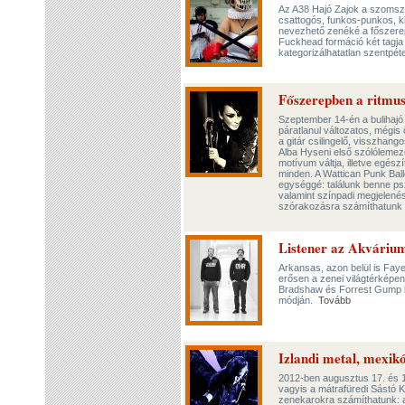
Az A38 Hajó Zajok a szomszé
csattogós, funkos-punkos, kic
nevezhető zenéké a főszerep.
Fuckhead formáció két tagja l
kategorizálhatatlan szentpé
Főszerepben a ritmus
Szeptember 14-én a bulihajó 
páratlanul változatos, mégis
a gitár csilingelő, visszhang
Alba Hyseni első szólólemezé
motívum váltja, illetve egész
minden. A Wattican Punk Bal
egységgé: találunk benne pszi
valamint színpadi megjelené
szórakozásra számíthatunk 
Listener az Akváriu
Arkansas, azon belül is Faye
erősen a zenei világtérképen.
Bradshaw és Forrest Gump kö
módján.
Tovább
Izlandi metal, mexikó
2012-ben augusztus 17. és 19
vagyis a mátrafüredi Sástó 
zenekarokra számíthatunk: a 