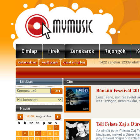
3422 zenekar 12339 letölt
Listázás
Cím
Bánkitó Fesztivál 201
Lesz: zene, sör, részvétel, 
lesz: szlogen, neon reklám,
Naptár
2026.
augusztus
Téli Fekete Zaj a Dü
h
k
sz
cs
p
sz
v
29
31
2
27
28
30
1
Az elmúlt évek Fekete Zaj Fes
4
6
3
5
7
8
9
kiadásán, melyet a Dürer Ke
jegyárakkal dolgozó fesztivá
10
11
12
13
14
15
16