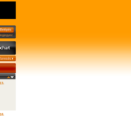
jegyez
13.
18.