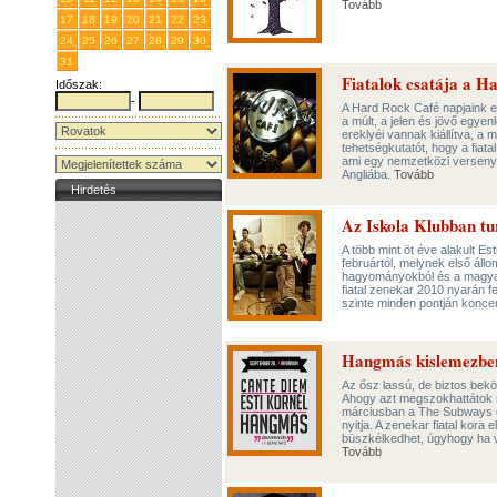
Tovább
17
18
19
20
21
22
23
24
25
26
27
28
29
30
31
1
2
3
4
5
6
Fiatalok csatája a 
Időszak:
-
A Hard Rock Café napjaink eg
a múlt, a jelen és jövő egyen
ereklyéi vannak kiállítva, a
tehetségkutatót, hogy a fiata
ami egy nemzetközi verseny 
Angliába.
Tovább
Hirdetés
Az Iskola Klubban tu
A több mint öt éve alakult Es
februártól, melynek első állo
hagyományokból és a magyar
fiatal zenekar 2010 nyarán f
szinte minden pontján konce
Hangmás kislemezbe
Az ősz lassú, de biztos bek
Ahogy azt megszokhattátok m
márciusban a The Subways el
nyitja. A zenekar fiatal kora
büszkélkedhet, úgyhogy ha v
Tovább