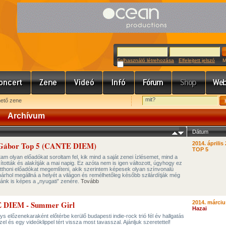
Felhasználó létrehozása
Elfelejtett jelszó
Meg
hető zene
Archívum
Dátum
s Gábor Top 5 (CANTE DIEM)
2014. április 
TOP 5
rtam olyan előadókat soroltam fel, kik mind a saját zenei ízlésemet, mind a
ották és alakítják a mai napig. Ez azóta nem is igen változott, úgyhogy ez
tthoni előadókat megemlíteni, akik szerintem képesek olyan színvonalú
bárhol megállná a helyét a világon és remélhetőleg később szilárdítják még
azánk is képes a „nyugati” zenére.
Tovább
E DIEM - Summer Girl
2014. márciu
Hazai
s előzenekaraként előtérbe kerülő budapesti indie-rock trió fél év hallgatás
l és egy videóklippel tért vissza most tavasszal. Ajánljuk szeretettel!