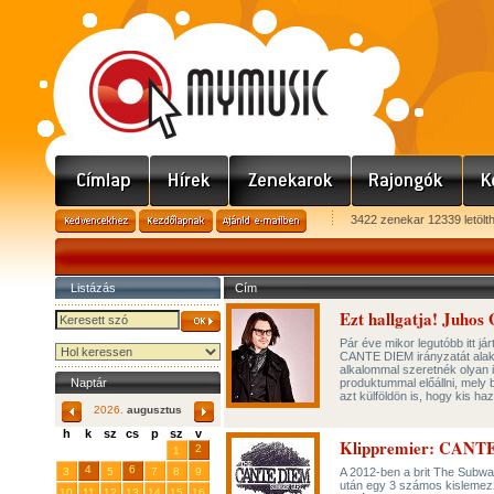
3422 zenekar 12339 letölt
Listázás
Cím
Ezt hallgatja! Juho
Pár éve mikor legutóbb itt já
CANTE DIEM irányzatát alakít
alkalommal szeretnék olyan i
Naptár
produktummal előállni, mely 
azt külföldön is, hogy kis h
2026.
augusztus
h
k
sz
cs
p
sz
v
Klippremier: CANT
29
31
2
27
28
30
1
4
6
3
5
7
8
9
A 2012-ben a brit The Subway
után egy 3 számos kislemezze
10
11
12
13
14
15
16