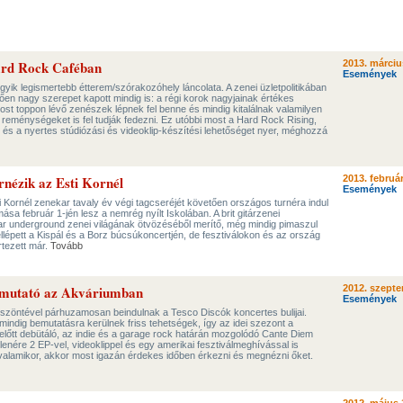
Hard Rock Caféban
2013. márciu
Események
yik legismertebb étterem/szórakozóhely láncolata. A zenei üzletpolitikában
lően nagy szerepet kapott mindig is: a régi korok nagyjainak értékes
 most toppon lévő zenészek lépnek fel benne és mindig kitalálnak valamilyen
l reménységeket is fel tudják fedezni. Ez utóbbi most a Hard Rock Rising,
és a nyertes stúdiózási és videoklip-készítési lehetőséget nyer, méghozzá
rnézik az Esti Kornél
2013. február
Események
ti Kornél zenekar tavaly év végi tagcseréjét követően országos turnéra indul
mása február 1-jén lesz a nemrég nyílt Iskolában. A brit gitárzenei
 underground zenei világának ötvözéséből merítő, még mindig pimaszul
ellépett a Kispál és a Borz búcsúkoncertjén, de fesztiválokon és az ország
rtezett már.
Tovább
mutató az Akváriumban
2012. szepte
Események
öszöntével párhuzamosan beindulnak a Tesco Discók koncertes bulijai.
indig bemutatásra kerülnek friss tehetségek, így az idei szezont a
őtt debütáló, az indie és a garage rock határán mozgolódó Cante Diem
 ellenére 2 EP-vel, videoklippel és egy amerikai fesztiválmeghívással is
alamikor, akkor most igazán érdekes időben érkezni és megnézni őket.