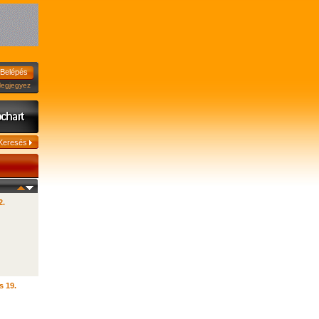
jegyez
2.
s 19.