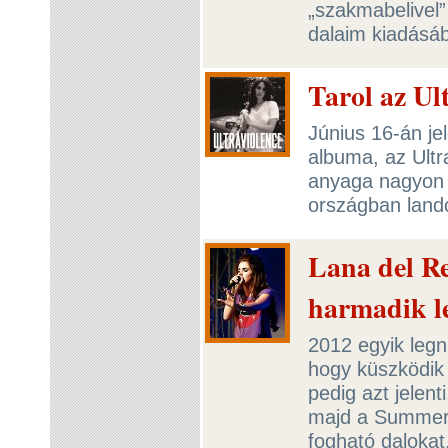
„szakmabelivel”
dalaim kiadásá
Tarol az Ul
Június 16-án je
albuma, az Ultr
anyaga nagyon 
országban lando
Lana del Re
harmadik 
2012 egyik legn
hogy küszködik
pedig azt jelent
majd a Summert
fogható dalokat