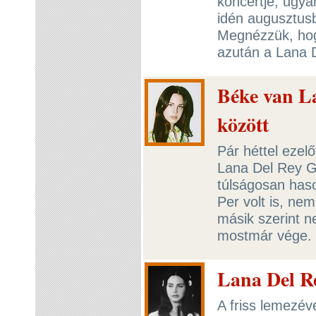
koncertje, ugya
idén augusztusba
Megnézzük, hogy
azután a Lana D
Béke van L
között
Pár héttel ezel
Lana Del Rey Ge
túlságosan has
Per volt is, nem
másik szerint n
mostmár vége.
Lana Del Re
A friss lemezév