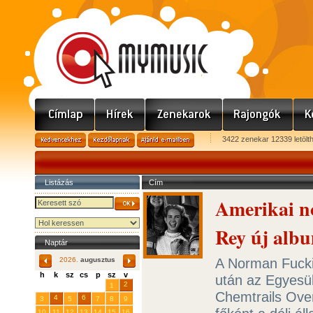
3422 zenekar 12339 letölt
Listázás
Cím
Amerikai no
Rey új alb
Naptár
A Norman Fuckin
2026.
augusztus
h
k
sz
cs
p
sz
v
után az Egyesül
29
31
2
27
28
30
1
Chemtrails Ove
4
6
3
5
7
8
9
10
11
12
13
14
15
16