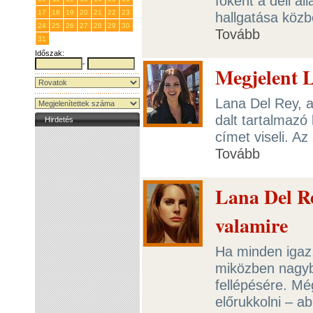
főként a déli á
17
18
19
20
21
22
23
hallgatása közb
24
25
26
27
28
29
30
Tovább
31
1
2
3
4
5
6
Időszak:
-
Megjelent 
Lana Del Rey, 
dalt tartalmaz
Hirdetés
címet viseli. A
Tovább
Lana Del Re
valamire
Ha minden igaz,
miközben nagyb
fellépésére. Mé
előrukkolni – a