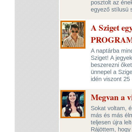
posztolt az én
egyező stílusú 
A Sziget eg
PROGRAM!
A naptárba mind
Sziget! A jegy
beszerezni őket,
ünnepel a Szige
idén viszont 25
Megvan a vi
Sokat voltam, é
más és más élm
teljesen újra le
Rájöttem, hogy 