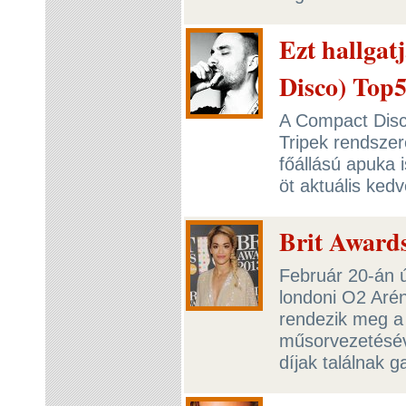
Ezt hallga
Disco) Top
A Compact Disc
Tripek rendszer
főállású apuka 
öt aktuális ked
Brit Award
Február 20-án ú
londoni O2 Aré
rendezik meg a
műsorvezetéséve
díjak találnak 