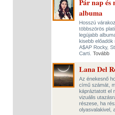
Pár nap és 
albuma
Hosszú várakozá
többszörös pla
legújabb albuma
kisebb előadók
A$AP Rocky, St
Carti.
Tovább
Lana Del Re
Az énekesnő ho
című számát, ma
kápráztatott el
vizuális utazás
részese, ha ré
olyasvalakivel, 