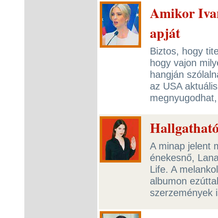
Amikor Iva
apját
Biztos, hogy tit
hogy vajon mil
hangján szólaln
az USA aktuális
megnyugodhat, 
Hallgathat
A minap jelent 
énekesnő, Lana
Life. A melanko
albumon ezúttal
szerzemények i