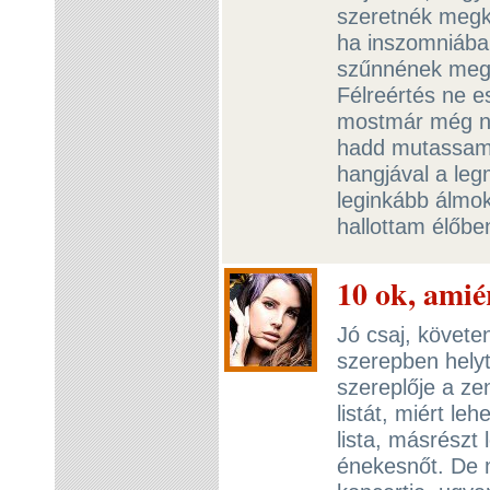
szeretnék megk
ha inszomniába
szűnnének meg 
Félreértés ne e
mostmár még na
hadd mutassam 
hangjával a le
leginkább álmok
hallottam élőbe
10 ok, amié
Jó csaj, követ
szerepben helyt
szereplője a ze
listát, miért le
lista, másrészt 
énekesnőt. De 