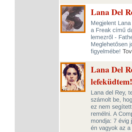
Lana Del Re
Megjelent Lana D
a Freak című d
lemezről - Fath
Meglehetősen jó
figyelmébe!
Tov
Lana Del R
lefeküdtem
Lana del Rey, t
számolt be, hog
ez nem segítette
remélni. A Com
mondja: 7 évig 
én vagyok az a 