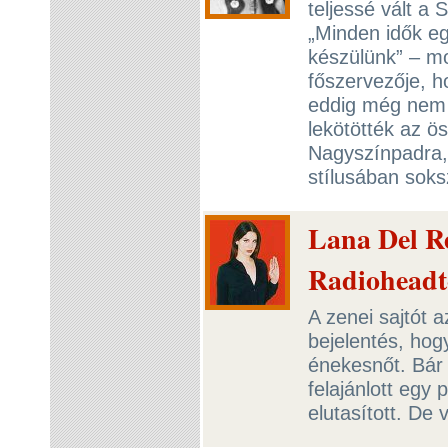
teljessé vált a
„Minden idők egy
készülünk” – m
főszervezője, h
eddig még nem 
lekötötték az ö
Nagyszínpadra, 
stílusában soks
Lana Del Re
Radioheadt
A zenei sajtót 
bejelentés, ho
énekesnőt. Bár
felajánlott egy
elutasított. De