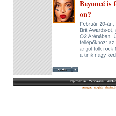
Beyoncé is 
on?
Február 20-án,
Brit Awards-ot,
O2 Arénában. Úg
fellépőkhöz: az
angol folk roc
a tinik nagy ke
Impresszum
Médiaajánlat
Adatvé
magyar
|
english
|
deutsch