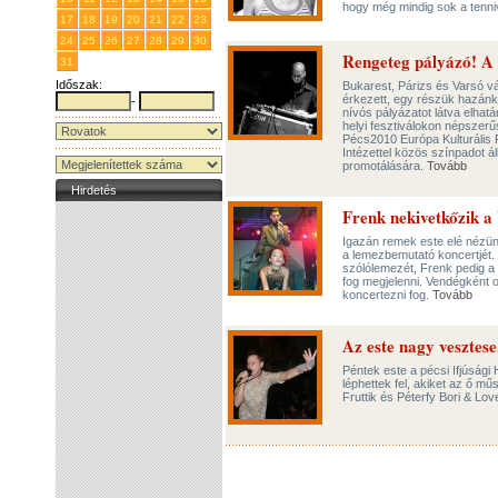
hogy még mindig sok a tenn
17
18
19
20
21
22
23
24
25
26
27
28
29
30
Rengeteg pályázó! A 
31
1
2
3
4
5
6
Időszak:
Bukarest, Párizs és Varsó vá
érkezett, egy részük hazánkb
-
nívós pályázatot látva elha
helyi fesztiválokon népszerű
Pécs2010 Európa Kulturális 
Intézettel közös színpadot á
promotálására.
Tovább
Hirdetés
Frenk nekivetkőzik a
Igazán remek este elé nézün
a lemezbemutató koncertjét.
szólólemezét, Frenk pedig a
fog megjelenni. Vendégként ot
koncertezni fog.
Tovább
Az este nagy vesztese.
Péntek este a pécsi Ifjúsági
léphettek fel, akiket az ő m
Fruttik és Péterfy Bori & Lo