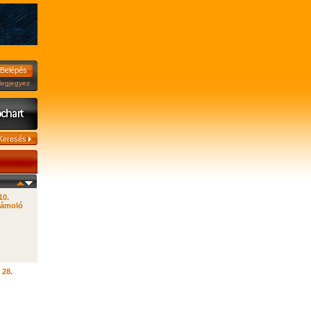
jegyez
10.
zámoló
 28.