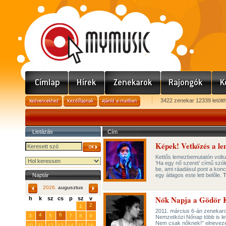
3422 zenekar 12339 letölt
Listázás
Cím
Képek! Vetkőzés a l
Kettős lemezbemutatón voltu
’Ha egy nő szeret’ című szó
be, ami ráadásul pont a konc
Naptár
egy átlagos este lett belőle.
T
2026.
augusztus
Nők Napja a Gödör 
h
k
sz
cs
p
sz
v
29
31
2
27
28
30
1
2011. március 6-án zenekarok
4
6
3
5
7
8
9
Nemzetközi Nőnap több is leh
Nem csak nőknek!” elnevezésű
10
11
12
13
14
15
16