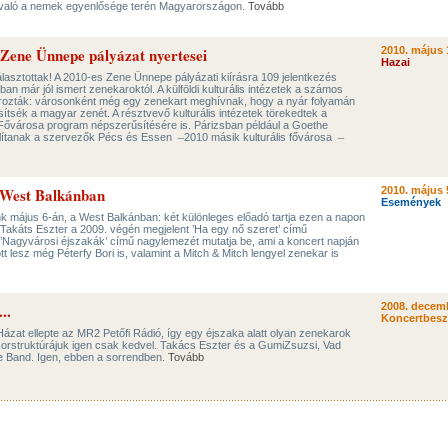
ivaló a nemek egyenlősége terén Magyarországon.
Tovább
Zene Ünnepe pályázat nyertesei
2010. május 
Hazai
lasztottak! A 2010-es Zene Ünnepe pályázati kiírásra 109 jelentkezés
an már jól ismert zenekaroktól. A külföldi kulturális intézetek a számos
tározták: városonként még egy zenekart meghívnak, hogy a nyár folyamán
sítsék a magyar zenét. A résztvevő kulturális intézetek törekedtek a
Fővárosa program népszerűsítésére is. Párizsban például a Goethe
llítanak a szervezők Pécs és Essen ̶ 2010 másik kulturális fővárosa ̶
 West Balkánban
2010. május 
Események
k május 6-án, a West Balkánban: két különleges előadó tartja ezen a napon
 Takáts Eszter a 2009. végén megjelent ’Ha egy nő szeret’ című
 ’Nagyvárosi éjszakák’ című nagylemezét mutatja be, ami a koncert napján
t lesz még Péterfy Bori is, valamint a Mitch & Mitch lengyel zenekar is
..
2008. decemb
Koncertbes
 Házat ellepte az MR2 Petőfi Rádió, így egy éjszaka alatt olyan zenekarok
űsorstruktúrájuk igen csak kedvel. Takács Eszter és a GumiZsuzsi, Vad
ve Band. Igen, ebben a sorrendben.
Tovább