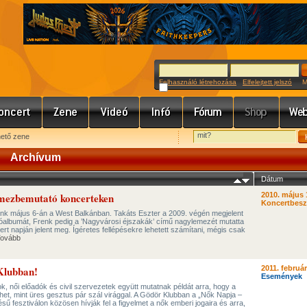
Felhasználó létrehozása
Elfelejtett jelszó
Meg
hető zene
Archívum
Dátum
emezbemutató koncerteken
2010. május 
Koncertbes
nk május 6-án a West Balkánban. Takáts Eszter a 2009. végén megjelent
lóalbumát, Frenk pedig a ’Nagyvárosi éjszakák’ című nagylemezét mutatta
ert napján jelent meg. Ígéretes fellépésekre lehetett számítani, mégis csak
ovább
Klubban!
2011. február
Események
, női előadók és civil szervezetek együtt mutatnak példát arra, hogy a
et, mint üres gesztus pár szál virággal. A Gödör Klubban a „Nők Napja –
 fesztiválon közösen hívják fel a figyelmet a nők emberi jogaira és arra,