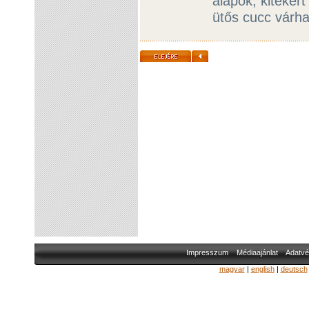
alapok, kiteker
ütős cucc várh
Impresszum
Médiaajánlat
Adatvé
magyar
|
english
|
deutsch