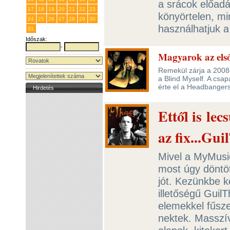
a srácok előadá
17
18
19
20
21
22
23
könyörtelen, mi
24
25
26
27
28
29
30
használhatjuk a
31
1
2
3
4
5
6
Időszak:
-
Magyarok az els
Remekül zárja a 2008
a Blind Myself. A csapa
érte el a Headbangers 
Hirdetés
Ettől is lec
az fix...Gui
Mivel a MyMusic
most úgy döntöt
jót. Kezünkbe k
illetőségű Guil
elemekkel fűsz
nektek. Masszív