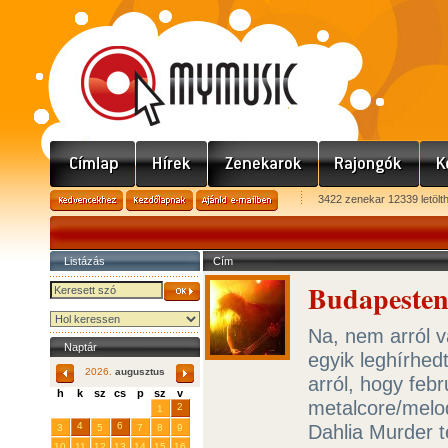
3422 zenekar 12339 letölt
Listázás
Cím
Budapesten 
Na, nem arról 
Naptár
egyik leghírhed
2026.
augusztus
arról, hogy febr
h
k
sz
cs
p
sz
v
metalcore/melod
29
31
2
27
28
30
1
4
6
Dahlia Murder te
3
5
7
8
9
10
11
12
13
14
15
16