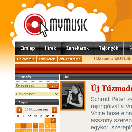
3422 zenekar 12339 letölt
Listázás
Cím
Új Tűzmadá
Schrott Péter z
Naptár
rajongóival a Vo
2026.
augusztus
Voice hőse elha
h
k
sz
cs
p
sz
v
asszony szerep
29
31
2
27
28
30
1
4
6
egykori szerepl
3
5
7
8
9
10
11
12
13
14
15
16