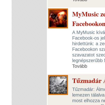
MyMusic ze
Facebooko
A MyMusic kívá
Facebook-os jel
hirdettünk: a z
Facebookon szav
szavazatot szed
legnépszerűbb 
Tovább
Tűzmadár Á
Tűzmadár: Álmo
lemezen tálalv
most elhozza ne