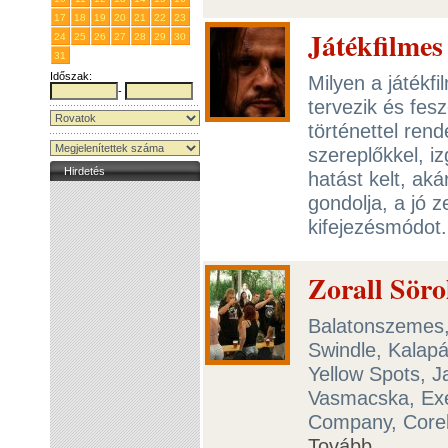
17
18
19
20
21
22
23
Játékfilmes
24
25
26
27
28
29
30
31
1
2
3
4
5
6
Időszak:
Milyen a játékf
-
tervezik és fe
történettel ren
szereplőkkel, i
Hirdetés
hatást kelt, ak
gondolja, a jó 
kifejezésmódot
Zorall Sör
Balatonszemes,
Swindle, Kalap
Yellow Spots, 
Vasmacska, Exe
Company, Corela
Tovább