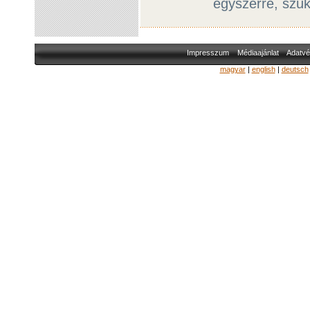
egyszerre, szűk
Impresszum
Médiaajánlat
Adatvé
magyar
|
english
|
deutsch