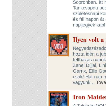
Sopronban. Itt 
Tankcsapda ped
születésnapi ko
és fél napon át
napijegyek kaph
Ilyen volt 
Negyedszázados 
hozta idén a ju
teltházas napok
Zenei Díjjal, L
Garrix, Ellie 
csak! Hat nap m
vagyunk...
Tov
Iron Maid
A Telekom VOLT