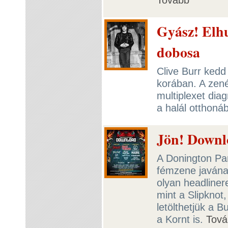
Gyász! Elh
dobosa
Clive Burr kedd 
korában. A zené
multiplexet dia
a halál otthoná
Jön! Downlo
A Donington Par
fémzene javána
olyan headlinere
mint a Slipknot
letölthetjük a B
a Kornt is.
Tová