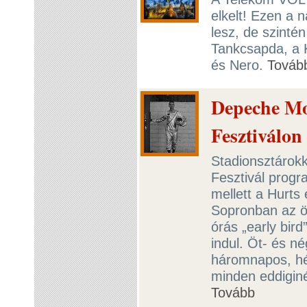
elkelt! Ezen a 
lesz, de szinté
Tankcsapda, a K
és Nero.
Továb
Depeche Mo
Fesztiválon
Stadionsztárok
Fesztivál prog
mellett a Hurts
Sopronban az 
órás „early bir
indul. Öt- és n
háromnapos, hét
minden eddigin
Tovább