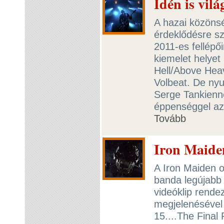
Idén is vil
A hazai közönsé
érdeklődésre sz
2011-es fellépő
kiemelet helyet
Hell/Above Hea
Volbeat. De nyu
Serge Tankienne
éppenséggel az 
Tovább
Iron Maide
A Iron Maiden o
banda legújabb 
videóklip rende
megjelenésével e
15....The Final 