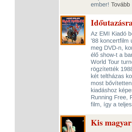
ember!
Tovább
Időutazásra
Az EMI Kiadó be
’88 koncertfilm 
meg DVD-n, kor
élő show-t a b
World Tour tur
rögzítették 19
két teltházas k
most bővítetten
kiadáshoz képes
Running Free, R
film, így a telj
Kis magyar 