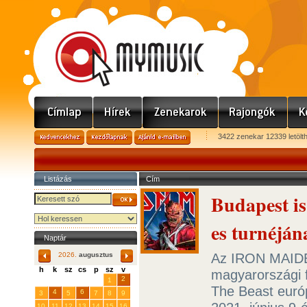
3422 zenekar 12339 letölt
Listázás
Cím
Budapest is
es turnéján
Naptár
Az IRON MAIDEN
2026.
augusztus
h
k
sz
cs
p
sz
v
magyarországi f
29
31
2
27
28
30
1
The Beast euró
4
6
3
5
7
8
9
10
11
12
13
14
15
16