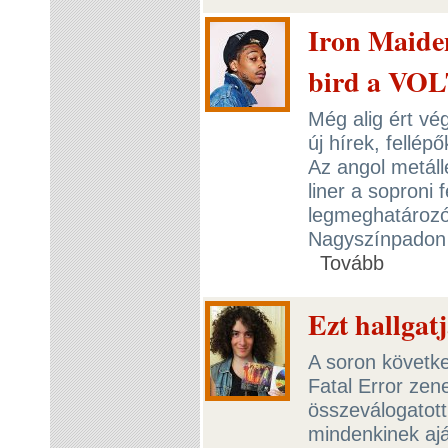
Iron Maiden
bird a VOLT
Még alig ért vég
új hírek, fellép
Az angol metáll
liner a soproni 
legmeghatározób
Nagyszínpadon 2
Tovább
Ezt hallgat
A soron követke
Fatal Error zene
összeválogatott 
mindenkinek ajá