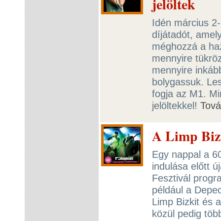
jelöltek
Idén március 2-
díjátadót, amely
méghozzá a haz
mennyire tükröz
mennyire inkáb
bolygassuk. Les
fogja az M1. M
jelöltekkel!
Tov
A Limp Bizk
Egy nappal a 6
indulása előtt 
Fesztivál progr
például a Depe
Limp Bizkit és 
közül pedig töb