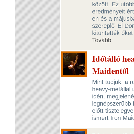
között. Ez utób
eredményeit ért
en és a májusb
szereplő ‘El Do
kitüntették őke
Tovább
Időtálló he
Maidentől
Mint tudjuk, a r
heavy-metállal 
idén, megjelené
legnépszerűbb 
előtt tisztelegv
ismert Iron Ma