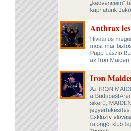
„kedvenceim” té
kaphatunk Jakó
Anthrax les
Hivatalos meger
most már biztos
Papp László Bu
az Iron Maiden
Iron Maide
Az IRON MAIDEN
a BudapestAréná
sikerű, MAIDEN
jegyértékesítés
Exkluzív elővás
rajongói klub t
Tovább