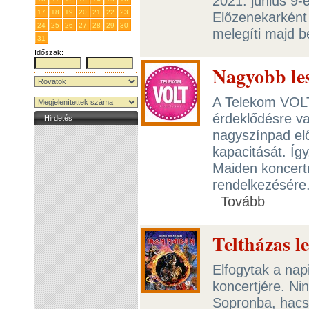
2021. június 9
17
18
19
20
21
22
23
Előzenekarként 
24
25
26
27
28
29
30
melegíti majd 
31
1
2
3
4
5
6
Időszak:
-
Nagyobb les
A Telekom VOLT 
érdeklődésre val
Hirdetés
nagyszínpad el
kapacitását. Így
Maiden koncertr
rendelkezésére
Tovább
Teltházas l
Elfogytak a na
koncertjére. Ni
Sopronba, hacs