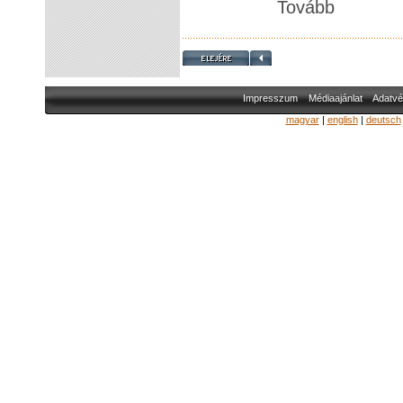
Tovább
Impresszum
Médiaajánlat
Adatvé
magyar
|
english
|
deutsch