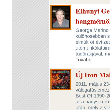
Elhunyt Ge
hangmérnö
George Marino
különösebben s
elmúlt öt évtiz
utómunkálatair
tüdőrákjával, m
Tovább
Új Iron Mai
2011. május 23-
válogatáslemez 
Best Of 1990-2
át a nagysikerű
után, mely a vi