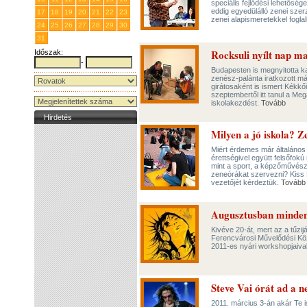
speciális fejlődési lehetősé
eddig egyedülálló zenei szerz
17
18
19
20
21
22
23
zenei alapismeretekkel fogl
24
25
26
27
28
29
30
31
1
2
3
4
5
6
Rocksuli nyílt nap m
Időszak:
-
Budapesten is megnyitotta ka
zenész-palánta iratkozott má
girátosaként is ismert Kékkői
szeptembertől itt tanul a Me
iskolakezdést.
Tovább
Hirdetés
Milyen a jó iskola? Z
Miért érdemes már általános 
érettségivel együtt felsőfok
mint a sport, a képzőművész
zeneórákat szervezni? Kiss
vezetőjét kérdeztük.
Tovább
Augusztusban minden
Kivéve 20-át, mert az a tűzi
Ferencvárosi Művelődési Köz
2011-es nyári workshopjaiv
Steve Vai órát ad a n
2011. március 3-án akár Te i