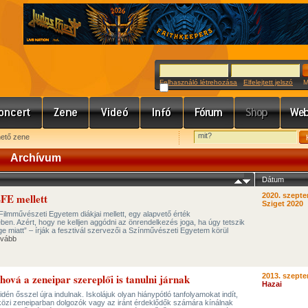
Felhasználó létrehozása
Elfelejtett jelszó
Meg
hető zene
Archívum
Dátum
ZFE mellett
2020. szepte
Sziget 2020
 Filmművészeti Egyetem diákjai mellett, egy alapvető érték
en. Azért, hogy ne kelljen aggódni az önrendelkezés joga, ha úgy tetszik
e miatt” – írják a fesztivál szervezői a Színművészeti Egyetem körül
vább
hová a zeneipar szereplői is tanulni járnak
2013. szepte
Hazai
idén ősszel újra indulnak. Iskolájuk olyan hiánypótló tanfolyamokat indít,
özi zeneiparban dolgozók vagy az iránt érdeklődők számára kínálnak