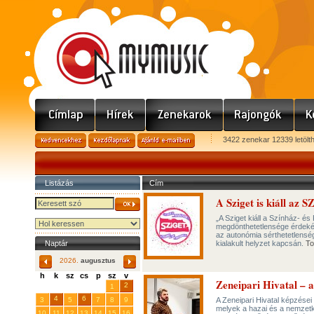
3422 zenekar 12339 letölt
Listázás
Cím
A Sziget is kiáll az S
„A Sziget kiáll a Színház- és
megdönthetetlensége érdekéb
az autonómia sérthetetlenség
Naptár
kialakult helyzet kapcsán.
To
2026.
augusztus
h
k
sz
cs
p
sz
v
Zeneipari Hivatal – a
29
31
2
27
28
30
1
4
6
3
5
7
8
9
A Zeneipari Hivatal képzései 
melyek a hazai és a nemzetk
10
11
12
13
14
15
16