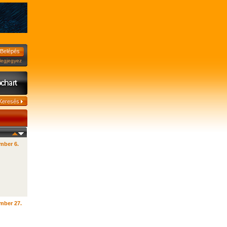
jegyez
mber 6.
mber 27.