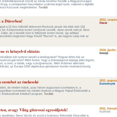
get. A felnőttképzések között az iskola nevéhez fűződik a Magyarországon
ői jog, a zeneiparban használatos szakmai angol nyelv, valamint a digitális
alkozó kurzusok meghirdetése.
Tovább
a a Dürerben!
2012. szepte
Hazai
puit a 22 éve működő debreceni Rocksuli, január óta több mint 100
r be. A képzéseket ismert zenészek vezetik, olyan nevek mint pl. Ákos
 Zalán, de a tanulók közt is feltűnnek ismert nevek, így például
gasztárból megismert Nagy Kristóf "Bozont" is, aki nagyon várja már az
ene és kétnyelvű oktatás
2018. április 
Interjú
iskolában két nyelven tanulni a tantárgyakat? Hogyan lehet már az
ú nyelvvizsgát tenni? Miért fontos, hogy a drámatagozat éppúgy jelen legyen,
et, a zene, a média, vagy a programozás. Miért érdemes alternatív
 Károlyt, az Európa 2000 alapítványi gimnázium humán munkaközösség
 szombat az énekeseké
2011. augusz
Események
játéké, de minden másik, azaz három augusztusi szombaton is, a
pontban szeretettel vár minden énekest a Magyar Hajnal Énekstúdió a
al. Énekeseknek kötelező program.
Tovább
eten, avagy Világ gitárosai egyesüljetek!
2011. február
Külföldi
s tanulhatsz Steve Vai-tól, és ezzel a Guinness Rekordok Könyvébe is