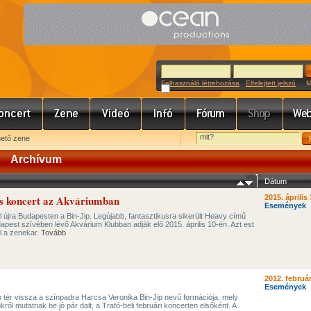
Felhasználó létrehozása
Elfelejtett jelszó
Meg
hető zene
Archívum
Dátum
és koncert az Akváriumban
2015. április 
Események
el újra Budapesten a Bin-Jip. Legújabb, fantasztikusra sikerült Heavy című
pest szívében lévő Akvárium Klubban adják elő 2015. április 10-én. Azt est
ül a zenekar.
Tovább
2012. február
Események
 tér vissza a színpadra Harcsa Veronika Bin-Jip nevű formációja, mely
ről mutatnak be jó pár dalt, a Trafó-beli februári koncerten elsőként. A