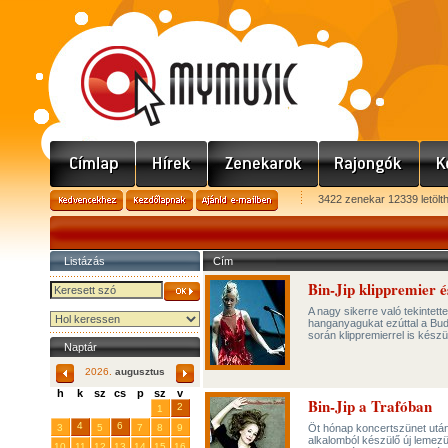
3422 zenekar 12339 letölt
Listázás
Cím
Bin-Jip klippremier 
A nagy sikerre való tekintett
hanganyagukat ezúttal a Buda
során klippremierrel is kész
Naptár
2026.
augusztus
h
k
sz
cs
p
sz
v
Bin-Jip a Trafóban
29
31
2
27
28
30
1
4
6
3
5
7
8
9
Öt hónap koncertszünet után
alkalomból készülő új lemezük
10
11
12
13
14
15
16