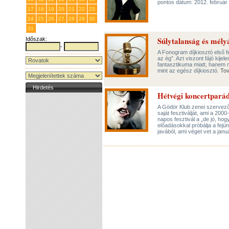
pontos dátum: 2012. február
17
18
19
20
21
22
23
24
25
26
27
28
29
30
31
1
2
3
4
5
6
Súlytalanság és mél
Időszak:
-
A Fonogram díjkiosztó első fe
az ég”. Azt viszont fájó kije
fantasztikuma miatt, hanem 
mint az egész díjkiosztó.
To
Hirdetés
Hétvégi koncertpará
A Gödör Klub zenei szervező
saját fesztiválját, ami a 200
napos fesztivál a „de jó, ho
előadásokkal próbálja a fejü
javából, ami véget vet a janu