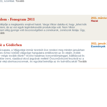
 11, szombat.
Tovább
yálom - Fonogram 2011
2011. márciu
Hazai
llépője a meglepetés erejével hatott. Varga Viktor dalolta el, hogy „lehet kék
lenteni, de az est egyik legérdekesebb produkciója volt. Nem Viktor
mert elég gyenge volt összességében a zenekarok, zenészek listája. Úgy,
vább
dé a Gödörben
2011. január 
Események
csapata, a Világveleje immár tizenkét éve rendezi meg minden januárban
0-es évhez kötődő világvége-hangulatra emlékeztet az év elején. A több
gy mégis tovább élünk!”-érzést hatalmas koncertdömpinggel, kiállítással és
nkbe verni, ráadásul olcsó jegyárak mellett! Összművészeti fesztivál ez a
ár eleji uborkaszezonnak, és egyúttal beindítja az év buli-időszakát!
Tovább