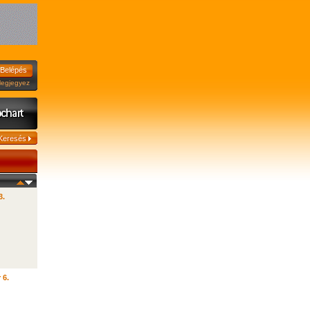
jegyez
3.
 6.