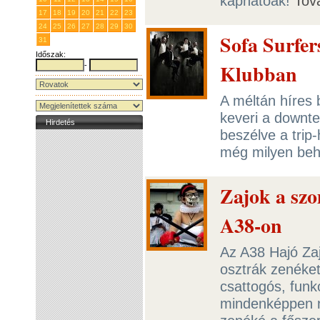
kaphatóak!
Tov
17
18
19
20
21
22
23
24
25
26
27
28
29
30
Sofa Surfer
31
1
2
3
4
5
6
Időszak:
Klubban
-
A méltán híres 
keveri a downt
Hirdetés
beszélve a trip-h
még milyen beh
Zajok a szo
A38-on
Az A38 Hajó Zaj
osztrák zenéket
csattogós, funko
mindenképpen n