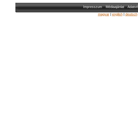
Impresszum
Médiaajánlat
Adatvé
magyar
|
english
|
deutsch