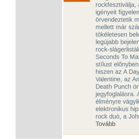
rockfesztiválja
igényeit figyel
örvendeztetik m
mellett már szá
tökéletesen bele
legújabb bejele
rock-slágerlistá
Seconds To Mar
stílust előnybe
hiszen az A Da
Valentine, az 
Death Punch ön
jegyfoglalásra. 
élményre vágyi
elektronikus hi
rock duó, a Joh
Tovább