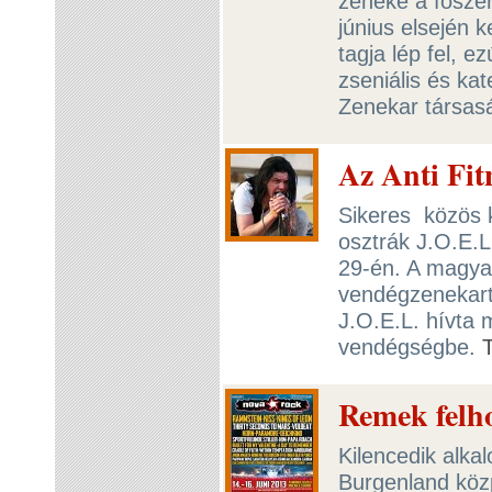
zenéké a főszer
június elsején 
tagja lép fel, e
zseniális és ka
Zenekar társa
Az Anti Fit
Sikeres közös k
osztrák J.O.E.
29-én. A magyar
vendégzenekart
J.O.E.L. hívta
vendégségbe.
Remek felho
Kilencedik alk
Burgenland közp