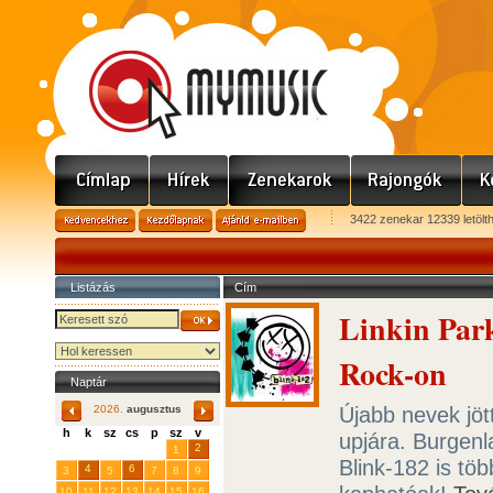
3422 zenekar 12339 letölt
Listázás
Cím
Linkin Park
Rock-on
Naptár
Újabb nevek jöt
2026.
augusztus
h
k
sz
cs
p
sz
v
upjára. Burgenl
29
31
2
27
28
30
1
Blink-182 is tö
4
6
3
5
7
8
9
10
11
12
13
14
15
16