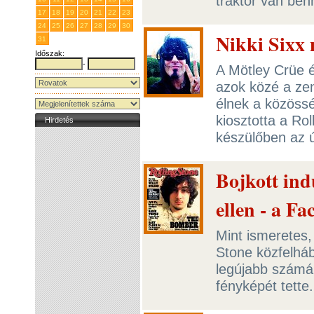
traktor van be
17
18
19
20
21
22
23
24
25
26
27
28
29
30
Nikki Sixx 
31
1
2
3
4
5
6
Időszak:
-
A Mötley Crüe é
azok közé a zen
élnek a közössé
kiosztotta a Rol
Hirdetés
készülőben az ú
Bojkott ind
ellen - a F
Mint ismeretes,
Stone közfelháb
legújabb számá
fényképét tette