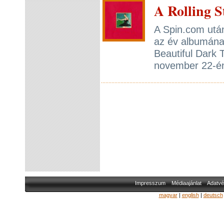
A Rolling S
A Spin.com után
az év albumána
Beautiful Dark 
november 22-én
Impresszum
Médiaajánlat
Adatvé
magyar
|
english
|
deutsch