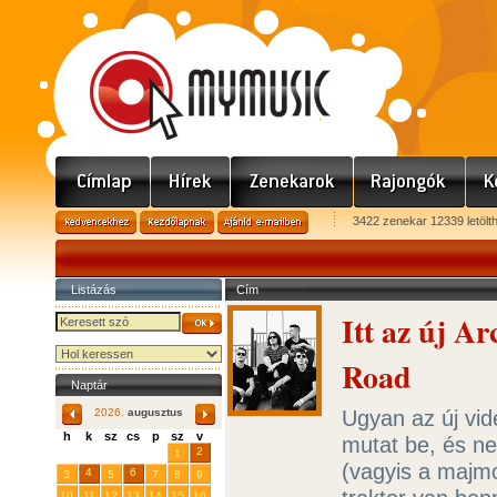
3422 zenekar 12339 letölt
Listázás
Cím
Itt az új A
Road
Naptár
Ugyan az új vid
2026.
augusztus
h
k
sz
cs
p
sz
v
mutat be, és ne
29
31
2
27
28
30
1
(vagyis a majm
4
6
3
5
7
8
9
10
11
12
13
14
15
16