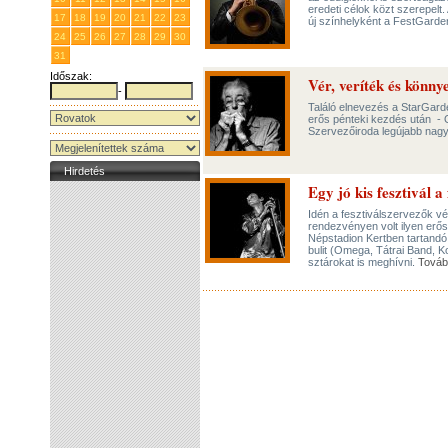
eredeti célok közt szerepelt
17
18
19
20
21
22
23
új színhelyként a FestGarde
24
25
26
27
28
29
30
31
1
2
3
4
5
6
Időszak:
Vér, veríték és könny
-
Találó elnevezés a StarGarde
erős pénteki kezdés után - 
Szervezőiroda legújabb nagy
Hirdetés
Egy jó kis fesztivál a
Idén a fesztiválszervezők v
rendezvényen volt ilyen erős
Népstadion Kertben tartandó 
bulit (Omega, Tátrai Band, Ko
sztárokat is meghívni.
Továb