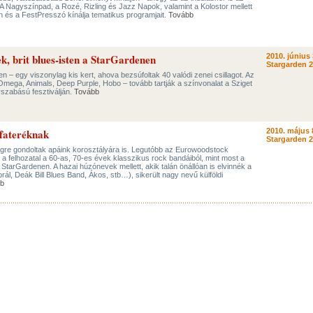
. A Nagyszínpad, a Rozé, Rizling és Jazz Napok, valamint a Kolostor mellett
n és a FestPresszó kínálja tematikus programjait.
Tovább
ek, brit blues-isten a StarGardenen
2010. június 
Stargarden 
n – egy viszonylag kis kert, ahova bezsúfoltak 40 valódi zenei csillagot. Az
Omega, Animals, Deep Purple, Hobo – tovább tartják a színvonalat a Sziget
szabású fesztiválján.
Tovább
 fateréknak
2010. május 
Stargarden 
égre gondoltak apáink korosztályára is. Legutóbb az Eurowoodstock
 a felhozatal a 60-as, 70-es évek klasszikus rock bandáiból, mint most a
StarGardenen. A hazai húzónevek mellett, akik talán önállóan is elvinnék a
rál, Deák Bill Blues Band, Ákos, stb…), sikerült nagy nevű külföldi
b