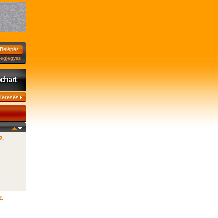
jegyez
2.
2.