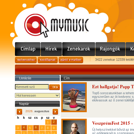
3422 zenekar 12339 letölt
Listázás
Cím
Ezt hallgatja! Papp T
Top5 sorozatunkban a tehets
egyszerűen az öt kedvenc szá
elolvassuk az ő zenei túlélőj
Naptár
2026.
augusztus
h
k
sz
cs
p
sz
v
VeszprémFest 2015 - 
29
31
2
27
28
30
1
4
6
3
5
7
8
9
Új helyszínekkel bővül az im
az eddigieknél is szerteágaz
10
11
12
13
14
15
16