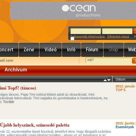
Felhasználó létrehozása
Elfelejtett jelszó
Meg
hető zene
Archívum
Dátum
imi Top5! (táncos)
2012. január 
TOP 5
éges táncos, Papp Timi sokkal többet adott az olvasóknak, mint
mának felsorolását. Timi napjaiba és gondolataiba is betekinthetünk, ha
ét.
Tovább
Újabb helyszínek, színesedő paletta
2015. április 
Események
már 12. esztendejébe lépett fesztivál, lehetővé téve, hogy látogatói számára
óbb, változatosabb zenei élményt kínáljon - ahogy az az induláskor is az