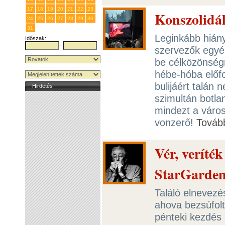
17
18
19
20
21
22
23
Konszolidál
24
25
26
27
28
29
30
31
1
2
3
4
5
6
Leginkább hiány
Időszak:
-
szervezők egyér
be célközönségn
hébe-hóba előf
bulijáért talán
Hirdetés
szimultán botla
mindezt a város
vonzerő!
Továb
Vér, veríték
StarGarde
Találó elnevezé
ahova bezsúfolta
pénteki kezdés