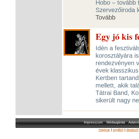
Hobo – tovább t
Szervezőiroda l
Tovább
Egy jó kis f
Idén a fesztivá
korosztályára 
rendezvényen vo
évek klasszikus
Kertben tartan
mellett, akik ta
Tátrai Band, Ko
sikerült nagy ne
Impresszum
Médiaajánlat
Adatvé
magyar
|
english
|
deutsch