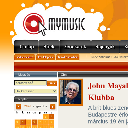
3422 zenekar 12339 letölt
Listázás
Cím
John Mayal
Klubba
Naptár
A brit blues ze
2026.
augusztus
h
k
sz
cs
p
sz
v
Budapestre érke
29
31
2
27
28
30
1
március 19-én 
4
6
3
5
7
8
9
10
11
12
13
14
15
16